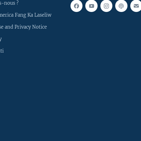
s-nous ?
merica Fang Ka Laseliw
e and Privacy Notice
y
ti