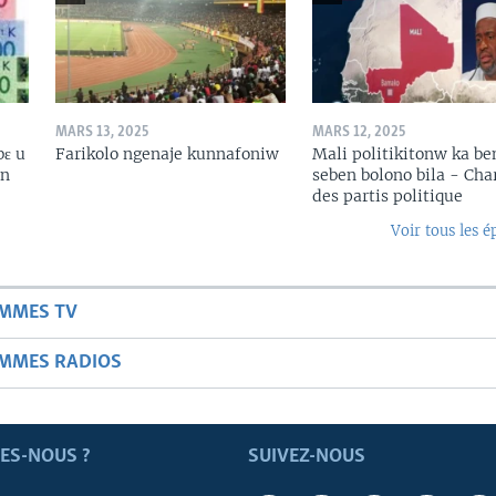
MARS 13, 2025
MARS 12, 2025
bɛ u
Farikolo ngenaje kunnafoniw
Mali politikitonw ka b
in
seben bolono bila - Cha
des partis politique
Voir tous les é
AMMES TV
AMMES RADIOS
ES-NOUS ?
SUIVEZ-NOUS