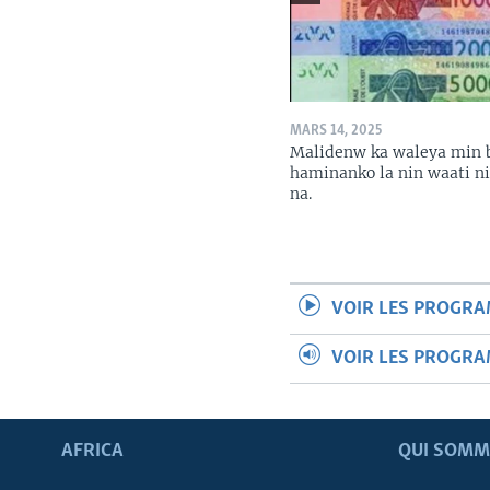
MARS 14, 2025
Malidenw ka waleya min 
haminanko la nin waati n
na.
VOIR LES PROGR
VOIR LES PROGR
AFRICA
QUI SOMM