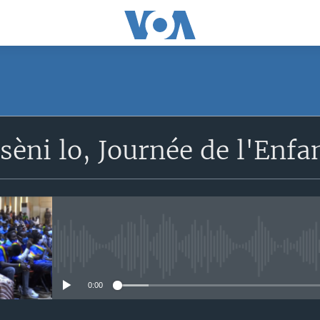
SUBSCRIBE
èni lo, Journée de l'Enfa
S'abonner
No media source currently avail
0:00