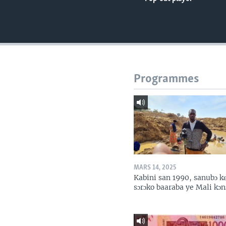
Programmes
MARS 14, 2025
Kabini san 1990, sanubɔ k
sɔrɔko baaraba ye Mali kɔn