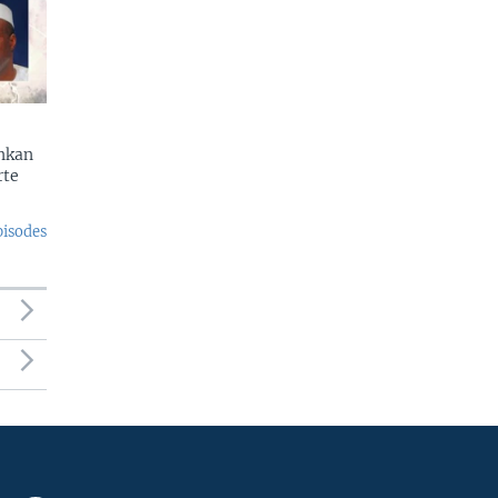
enkan
rte
pisodes