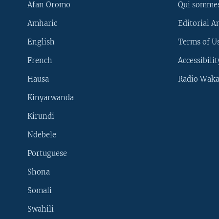
Afan Oromo
Qui somme
Amharic
Editorial A
English
Terms of Us
French
Accessibilit
Hausa
Radio Waka
Kinyarwanda
Kirundi
Ndebele
Portuguese
Shona
Learning English
Somali
SUIVEZ-NOUS
Swahili