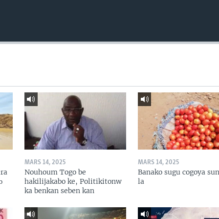
MARS 14, 2025
MARS 14, 2025
ɛra
Nouhoum Togo be
Banako sugu cogoya sun
ɔ
hakilijakabo ke, Politikitonw
la
ka benkan seben kan