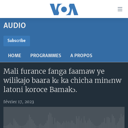
Liens
d'accessibilité
Menu
AUDIO
principal
TV
Retour
RADIO
MALI KURA
Subscribe
à
la
SUBSCRIBE
MALI
MALI KURA
navigation
HOME
PROGRAMMES
A PROPOS
ÉTATS-UNIS
TABALE
principale
S'abonner
Retour
Mali furance fanga faamaw ye
AN BA FO!
à
Learning English
wilikajo baara kɛ ka chicha minɛnw
FARAFINA FOLI
la
latoni koroce Bamakɔ.
recherche
SUIVEZ-NOUS
février 17, 2023
Langues