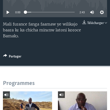
No media source currently available
0:00
2:43
Télécharger
Mali furance fanga faamaw ye wilikajo
baara kɛ ka chicha minɛnw latoni koroce
Bamakɔ.
Partager
Programmes