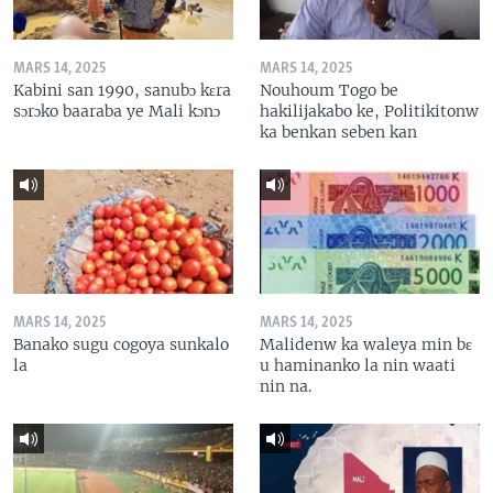
MARS 14, 2025
MARS 14, 2025
Kabini san 1990, sanubɔ kɛra
Nouhoum Togo be
sɔrɔko baaraba ye Mali kɔnɔ
hakilijakabo ke, Politikitonw
ka benkan seben kan
MARS 14, 2025
MARS 14, 2025
Banako sugu cogoya sunkalo
Malidenw ka waleya min bɛ
la
u haminanko la nin waati
nin na.