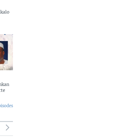
kalo
enkan
rte
pisodes