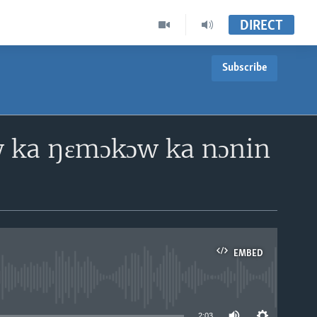
DIRECT
Subscribe
w ka ŋɛmɔkɔw ka nɔnin
EMBED
able
2:03