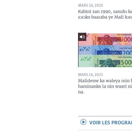
MARS 14, 2025
Kabini san 1990, sanubɔ k
sɔrɔko baaraba ye Mali kɔn
MARS 14, 2025
Malidenw ka waleya min 
haminanko la nin waati n
na.
VOIR LES PROGR