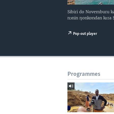
Sibiri do Novemburu ka
nɔnin ŋonkondan kɛra 
Pop-out player
Programmes