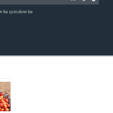
ɔw ka ŋɛmɔkɔw ka
EMBED