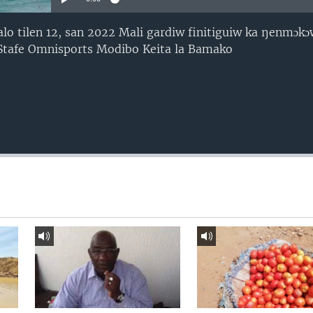
lo tilen 12, san 2022 Mali gardiw finitiguiw ka ŋenmɔk
Stafe Omnisports Modibo Keita la Bamako