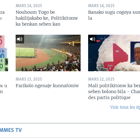
MARS 14, 2025
MARS 14, 2025
ɛra
Nouhoum Togo be
Banako sugu cogoya sun
ɔ
hakilijakabo ke, Politikitonw
la
ka benkan seben kan
MARS 13, 2025
MARS 12, 2025
bɛ u
Farikolo ngenaje kunnafoniw
Mali politikitonw ka b
in
seben bolono bila - Cha
des partis politique
Voir tous les é
AMMES TV