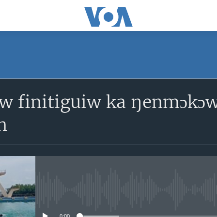
SUBSCRIBE
iw finitiguiw ka ŋenmɔkɔ
S'abonner
n
No media source currently avail
0:00