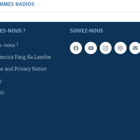
AMMES RADIOS
ES-NOUS ?
SUIVEZ-NOUS
s-nous ?
merica Fang Ka Laseliw
e and Privacy Notice
y
ti