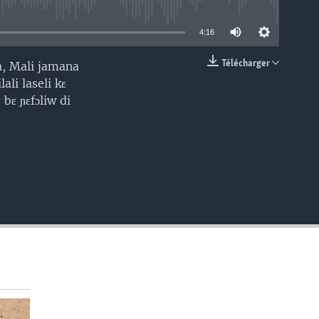
able
4:16
Télécharger
a, Mali jamana
EMBED
li laseli kɛ
bɛ ɲɛfɔliw di