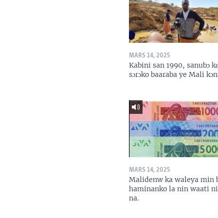
MARS 14, 2025
Kabini san 1990, sanubɔ k
sɔrɔko baaraba ye Mali kɔn
MARS 14, 2025
Malidenw ka waleya min 
haminanko la nin waati n
na.