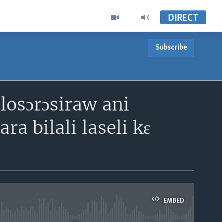
DIRECT
Subscribe
losɔrɔsiraw ani
a bilali laseli kɛ
EMBED