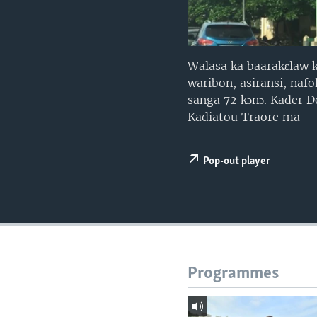
Walasa ka baarakɛlaw k
waribon, asiransi, nafo
sanga 72 kɔnɔ. Kader De
Kadiatou Traore ma
Pop-out player
Programmes