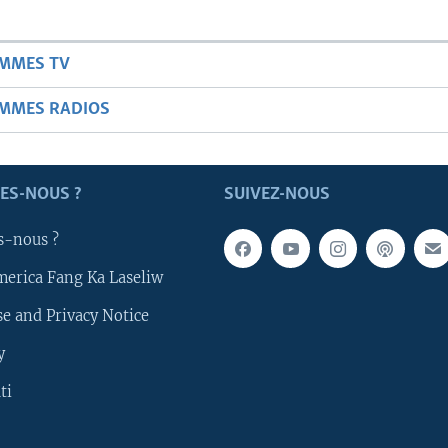
AMMES TV
AMMES RADIOS
ES-NOUS ?
SUIVEZ-NOUS
s-nous ?
merica Fang Ka Laseliw
e and Privacy Notice
y
ti