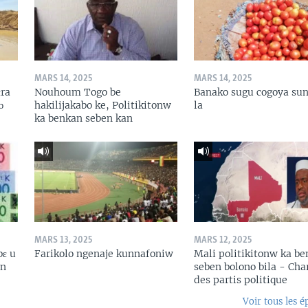
MARS 14, 2025
MARS 14, 2025
ɛra
Nouhoum Togo be
Banako sugu cogoya sun
ɔ
hakilijakabo ke, Politikitonw
la
ka benkan seben kan
MARS 13, 2025
MARS 12, 2025
bɛ u
Farikolo ngenaje kunnafoniw
Mali politikitonw ka b
in
seben bolono bila - Cha
des partis politique
Voir tous les é