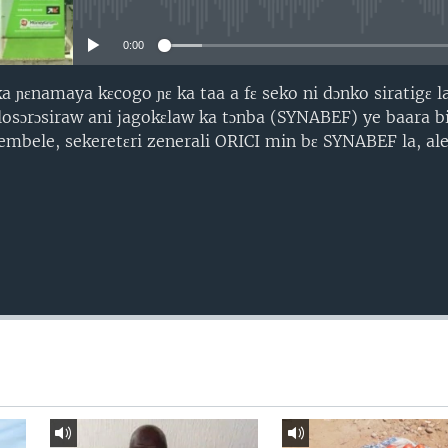
No media source currently avail
0:00
a ɲɛnamaya kɛcogo ɲɛ ka taa a fɛ seko ni dɔnko siratigɛ l
losɔrɔsiraw ani jagokɛlaw ka tɔnba (SYNABEF) ye baara bila
mbele, sekeretɛri zenerali ORICI min bɛ SYNABEF la, ale 