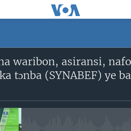
SUBSCRIBE
a waribon, asiransi, nafo
S'abonner
ka tɔnba (SYNABEF) ye baar