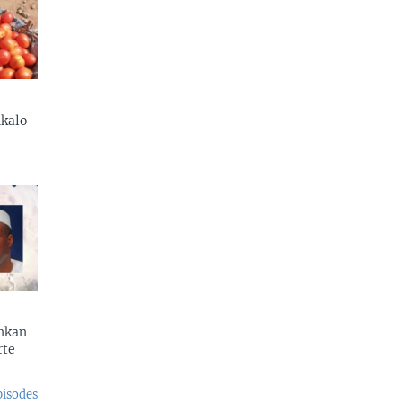
kalo
enkan
rte
pisodes