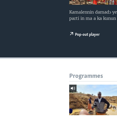
Kamalennin damadɔ ye ɲɔ
parti in ma a ka kunun 
Pop-out player
Programmes