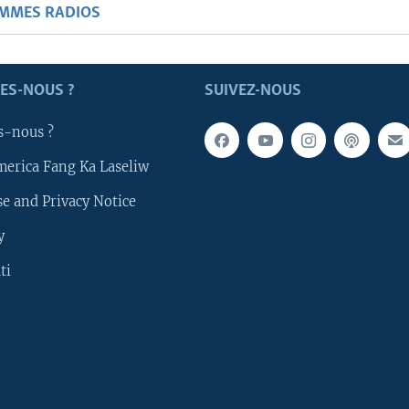
AMMES RADIOS
ES-NOUS ?
SUIVEZ-NOUS
s-nous ?
merica Fang Ka Laseliw
e and Privacy Notice
y
ti