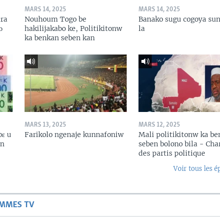
MARS 14, 2025
MARS 14, 2025
ɛra
Nouhoum Togo be
Banako sugu cogoya sun
ɔ
hakilijakabo ke, Politikitonw
la
ka benkan seben kan
MARS 13, 2025
MARS 12, 2025
bɛ u
Farikolo ngenaje kunnafoniw
Mali politikitonw ka b
in
seben bolono bila - Cha
des partis politique
Voir tous les é
AMMES TV