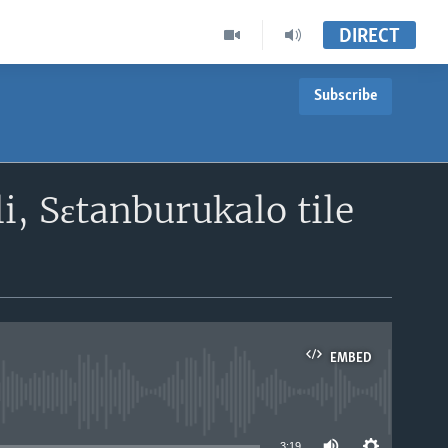
DIRECT
Subscribe
, Sɛtanburukalo tile
EMBED
able
3:19