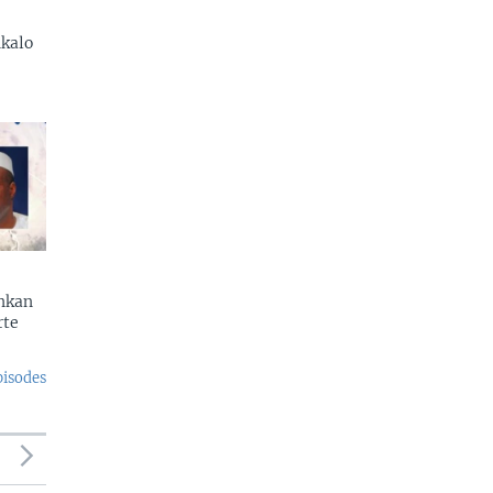
kalo
enkan
rte
pisodes