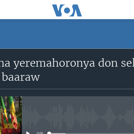
SUBSCRIBE
a yeremahoronya don seli
S'abonner
a baaraw
No media source currently avail
0:00