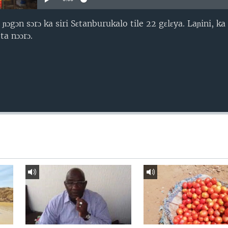
gɔn sɔrɔ ka siri Sɛtanburukalo tile 22 gɛlɛya. Laɲini, ka 
ta nɔɔrɔ.