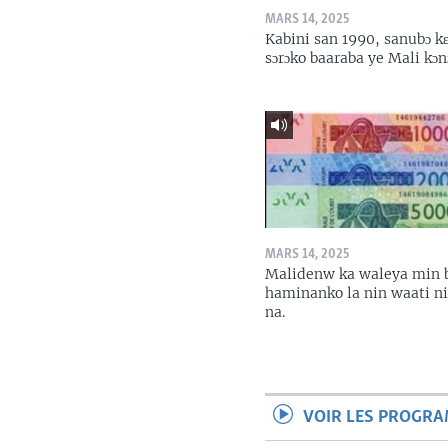
MARS 14, 2025
Kabini san 1990, sanubɔ k
sɔrɔko baaraba ye Mali kɔn
MARS 14, 2025
Malidenw ka waleya min 
haminanko la nin waati n
na.
VOIR LES PROGR