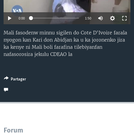
0:00
1:50
Mali fasodenw minnu sigilen do Cote D'Ivoire farala
nyogon kan Kari don Abidjan ka u ka joronenko jira
ka kenye ni Mali boli farafina tilebiyanfan
nafasorosira jekulu CDEAO la
Partager
Forum