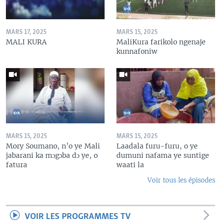
MARS 17, 2025
MARS 15, 2025
MALI KURA
MaliKura farikolo ngenaje
kunnafoniw
MARS 15, 2025
MARS 15, 2025
Mory Soumano, n’o ye Mali
Laadala furu-furu, o ye
jabarani ka mɔgɔba dɔ ye, o
dumuni nafama ye suntige
fatura
waati la
Voir tous les épisodes
VOIR LES PROGRAMMES TV