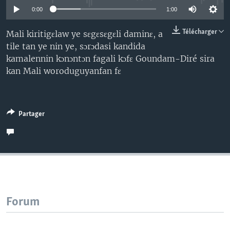
0:00
1:00
Télécharger
Mali kiritigɛlaw ye sɛgɛsɛgɛli daminɛ, a
tile tan ye nin ye, sɔrɔdasi kandida
kamalennin kɔnɔntɔn fagali kɔfɛ Goundam-Diré sira
kan Mali woroduguyanfan fɛ
Partager
Forum