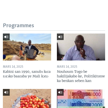
Programmes
MARS 14, 2025
MARS 14, 2025
Kabini san 1990, sanubɔ kɛra
Nouhoum Togo be
sɔrɔko baaraba ye Mali kɔnɔ
hakilijakabo ke, Politikitonw
ka benkan seben kan