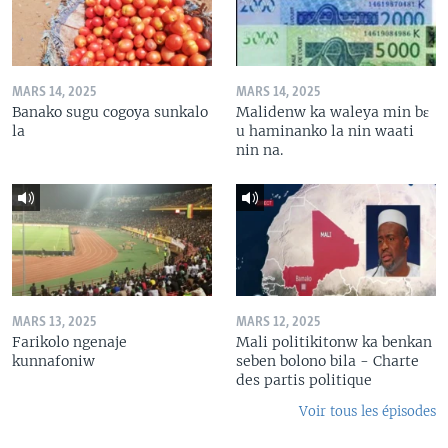
MARS 14, 2025
MARS 14, 2025
Banako sugu cogoya sunkalo
Malidenw ka waleya min bɛ
la
u haminanko la nin waati
nin na.
MARS 13, 2025
MARS 12, 2025
Farikolo ngenaje
Mali politikitonw ka benkan
kunnafoniw
seben bolono bila - Charte
des partis politique
Voir tous les épisodes