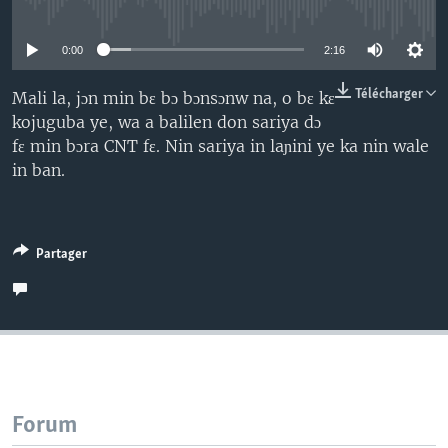
No media source currently available
0:00
2:16
Télécharger
Mali la, jɔn min bɛ bɔ bɔnsɔnw na, o bɛ kɛ
kojuguba ye, wa a balilen don sariya dɔ
fɛ min bɔra CNT fɛ. Nin sariya in laɲini ye ka nin wale
in ban.
Partager
Forum