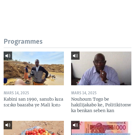
Programmes
MARS 14, 2025
MARS 14, 2025
Kabini san 1990, sanubɔ kɛra
Nouhoum Togo be
sɔrɔko baaraba ye Mali kɔnɔ
hakilijakabo ke, Politikitonw
ka benkan seben kan