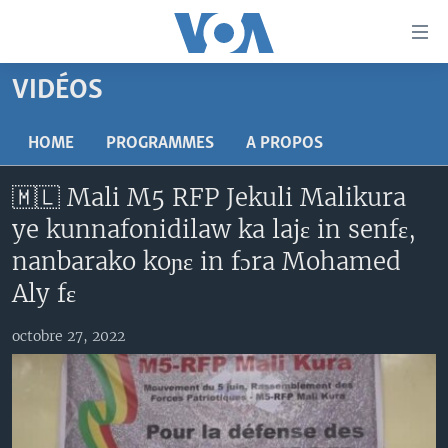
Liens
d'accessibilité
Menu
VIDÉOS
principal
TV
Retour
RADIO
MALI KURA
HOME
PROGRAMMES
A PROPOS
à
la
MALI
MALI KURA
🇲🇱 Mali M5 RFP Jekuli Malikura
navigation
ÉTATS-UNIS
TABALE
principale
ye kunnafonidilaw ka lajɛ in senfɛ,
Retour
AN BA FO!
nanbarako koɲɛ in fɔra Mohamed
à
Learning English
FARAFINA FOLI
Aly fɛ
la
recherche
SUIVEZ-NOUS
octobre 27, 2022
Langues