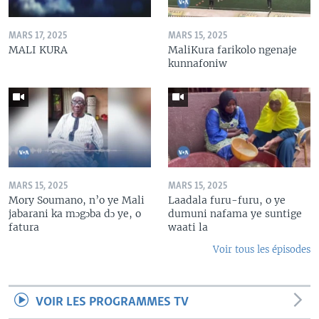
MARS 17, 2025
MARS 15, 2025
MALI KURA
MaliKura farikolo ngenaje
kunnafoniw
MARS 15, 2025
MARS 15, 2025
Mory Soumano, n’o ye Mali
Laadala furu-furu, o ye
jabarani ka mɔgɔba dɔ ye, o
dumuni nafama ye suntige
fatura
waati la
Voir tous les épisodes
VOIR LES PROGRAMMES TV