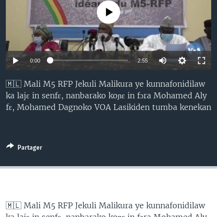
No media source currently available
0:00
2:55
🇲🇱 Mali M5 RFP Jekuli Malikura ye kunnafonidilaw
ka lajɛ in senfɛ, nanbarako koɲɛ in fɔra Mohamed Aly
fɛ, Mohamed Dagnoko VOA Lasikiden tumba kenekan
Partager
🇲🇱 Mali M5 RFP Jekuli Malikura ye kunnafonidilaw
ka lajɛ in senfɛ, nanbarako koɲɛ in fɔra Mohamed Aly