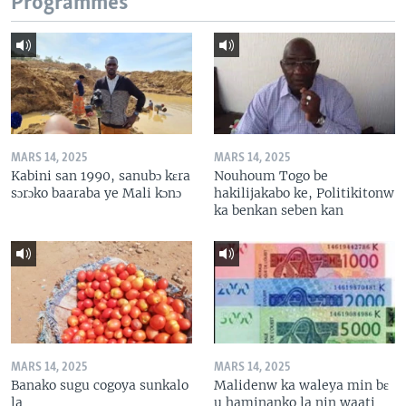
Programmes
MARS 14, 2025
MARS 14, 2025
Kabini san 1990, sanubɔ kɛra
Nouhoum Togo be
sɔrɔko baaraba ye Mali kɔnɔ
hakilijakabo ke, Politikitonw
ka benkan seben kan
MARS 14, 2025
MARS 14, 2025
Banako sugu cogoya sunkalo
Malidenw ka waleya min bɛ
la
u haminanko la nin waati