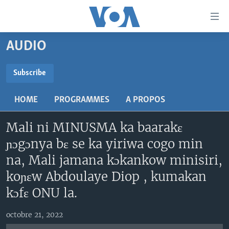
Liens
d'accessibilité
Menu
AUDIO
principal
TV
Retour
RADIO
MALI KURA
Subscribe
à
la
SUBSCRIBE
MALI
MALI KURA
navigation
HOME
PROGRAMMES
A PROPOS
ÉTATS-UNIS
TABALE
principale
S'abonner
Retour
Mali ni MINUSMA ka baarakɛ
AN BA FO!
à
Learning English
ɲɔgɔnya bɛ se ka yiriwa cogo min
FARAFINA FOLI
la
na, Mali jamana kɔkankow minisiri,
recherche
SUIVEZ-NOUS
koɲɛw Abdoulaye Diop , kumakan
kɔfɛ ONU la.
Langues
octobre 21, 2022