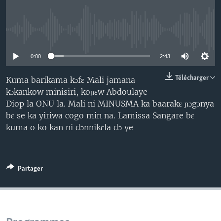
No media source currently available
0:00
2:43
Télécharger
Kuma barikama kɔfɛ Mali jamana
kɔkankow minisiri, koɲɛw Abdoulaye
Diop la ONU la. Mali ni MINUSMA ka baarakɛ ɲɔgɔnya
bɛ se ka yiriwa cogo min na. Lamissa Sangare bɛ
kuma o ko kan ni dɔnnikɛla dɔ ye
Partager