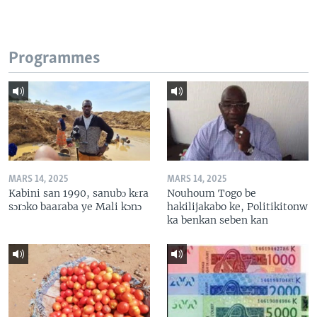
Programmes
MARS 14, 2025
MARS 14, 2025
Kabini san 1990, sanubɔ kɛra
Nouhoum Togo be
sɔrɔko baaraba ye Mali kɔnɔ
hakilijakabo ke, Politikitonw
ka benkan seben kan