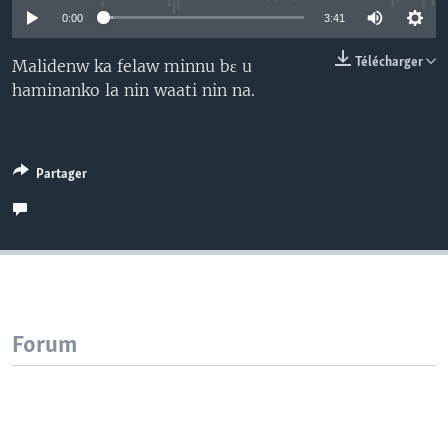
0:00
3:41
Télécharger
Malidenw ka felaw minnu bɛ u
haminanko la nin waati nin na.
Partager
Forum