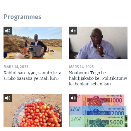
Programmes
MARS 14, 2025
MARS 14, 2025
Kabini san 1990, sanubɔ kɛra
Nouhoum Togo be
sɔrɔko baaraba ye Mali kɔnɔ
hakilijakabo ke, Politikitonw
ka benkan seben kan