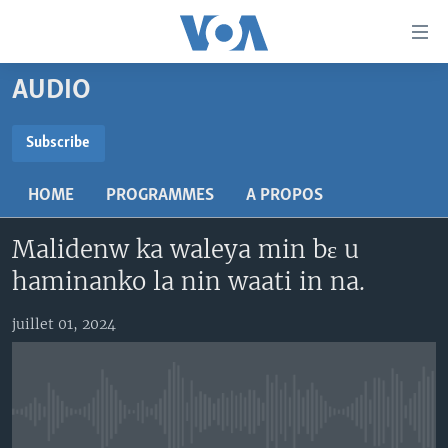
Liens
d'accessibilité
Menu
AUDIO
principal
TV
Retour
RADIO
MALI KURA
Subscribe
à
la
SUBSCRIBE
MALI
MALI KURA
navigation
HOME
PROGRAMMES
A PROPOS
ÉTATS-UNIS
TABALE
principale
S'abonner
Retour
Malidenw ka waleya min bɛ u
AN BA FO!
à
Learning English
haminanko la nin waati in na.
FARAFINA FOLI
la
recherche
SUIVEZ-NOUS
juillet 01, 2024
Langues
No media source currently available