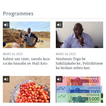
Programmes
MARS 14, 2025
MARS 14, 2025
Kabini san 1990, sanubɔ kɛra
Nouhoum Togo be
sɔrɔko baaraba ye Mali kɔnɔ
hakilijakabo ke, Politikitonw
ka benkan seben kan