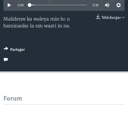
0:00
3:35
Télécharger
Malidenw ka waleya min bɛ u
haminanko la nin waati in na.
Partager
Forum