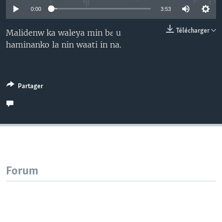
0:00
3:53
Télécharger
Malidenw ka waleya min bɛ u
haminanko la nin waati in na.
Partager
Forum