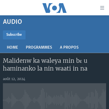
Liens
d'accessibilité
Menu
AUDIO
principal
TV
Retour
RADIO
MALI KURA
Subscribe
à
la
SUBSCRIBE
MALI
MALI KURA
navigation
HOME
PROGRAMMES
A PROPOS
ÉTATS-UNIS
TABALE
principale
S'abonner
Retour
Malidenw ka waleya min bɛ u
AN BA FO!
à
Learning English
haminanko la nin waati in na
FARAFINA FOLI
la
recherche
SUIVEZ-NOUS
août 12, 2024
Langues
No media source currently available