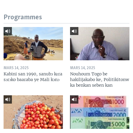
Programmes
MARS 14, 2025
MARS 14, 2025
Kabini san 1990, sanubɔ kɛra
Nouhoum Togo be
sɔrɔko baaraba ye Mali kɔnɔ
hakilijakabo ke, Politikitonw
ka benkan seben kan