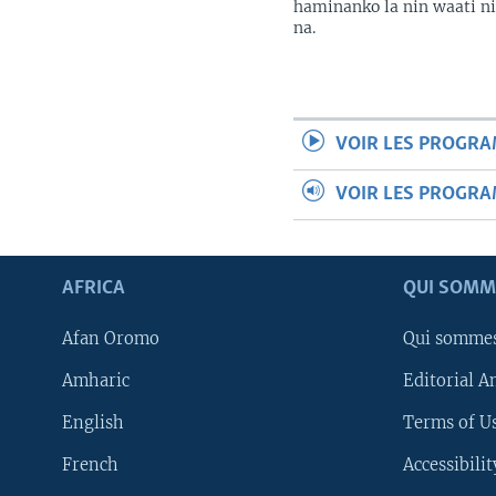
haminanko la nin waati n
na.
VOIR LES PROGR
VOIR LES PROGR
AFRICA
QUI SOMM
Afan Oromo
Qui somme
Amharic
Editorial A
English
Terms of Us
French
Accessibilit