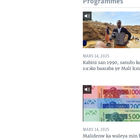
Programmes
MARS 14, 2025
Kabini san 1990, sanubɔ k
sɔrɔko baaraba ye Mali kɔn
MARS 14, 2025
Malidenw ka waleya min 