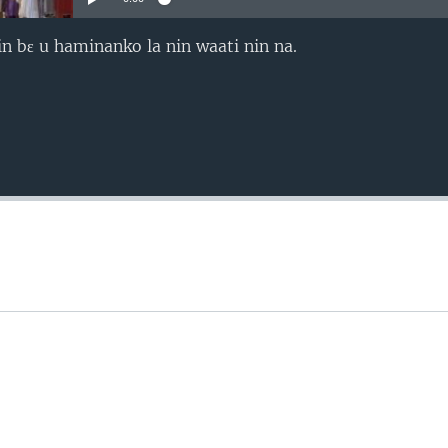
 bɛ u haminanko la nin waati nin na.