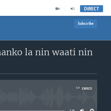
DIRECT
Subscribe
anko la nin waati nin
EMBED
able
3:38