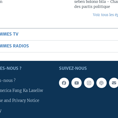
in
seben bolono bila - Cha
des partis politique
Voir tous les é
AMMES TV
AMMES RADIOS
ES-NOUS ?
SUIVEZ-NOUS
s-nous ?
merica Fang Ka Laseliw
e and Privacy Notice
y