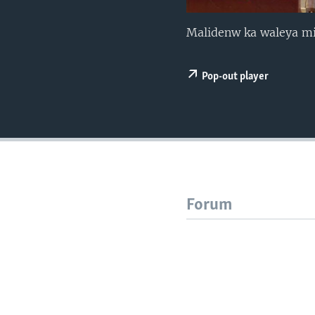
Malidenw ka waleya min
Pop-out player
Forum