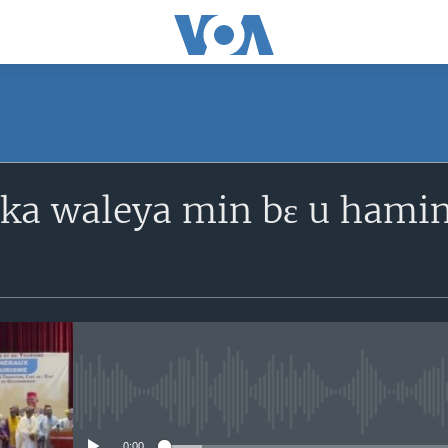
SUBSCRIBE
ka waleya min bɛ u hamin
S'abonner
No media source currently avail
0:00