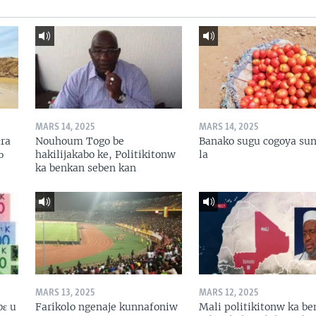
MARS 14, 2025
MARS 14, 2025
ɛra
Nouhoum Togo be
Banako sugu cogoya sun
ɔ
hakilijakabo ke, Politikitonw
la
ka benkan seben kan
MARS 13, 2025
MARS 12, 2025
bɛ u
Farikolo ngenaje kunnafoniw
Mali politikitonw ka b