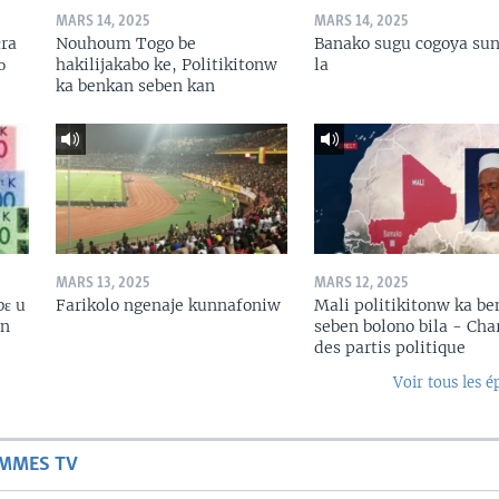
MARS 14, 2025
MARS 14, 2025
ɛra
Nouhoum Togo be
Banako sugu cogoya sun
ɔ
hakilijakabo ke, Politikitonw
la
ka benkan seben kan
MARS 13, 2025
MARS 12, 2025
bɛ u
Farikolo ngenaje kunnafoniw
Mali politikitonw ka b
in
seben bolono bila - Cha
des partis politique
Voir tous les é
AMMES TV