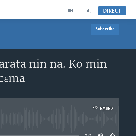
DIRECT
Subscribe
arata nin na. Ko min
 cɛma
EMBED
able
2:24