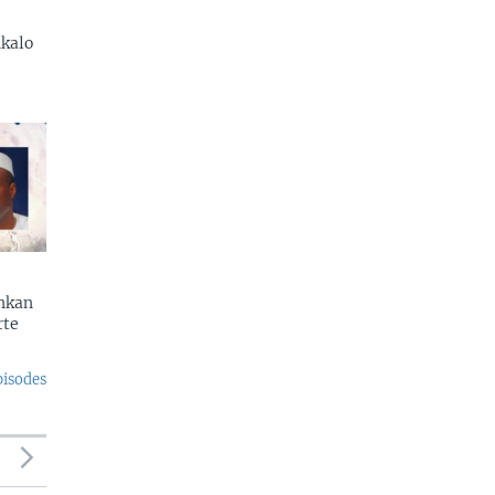
kalo
enkan
rte
pisodes