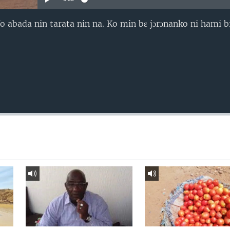
 abada nin tarata nin na. Ko min bɛ jɔrɔnanko ni hami 