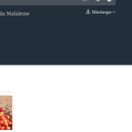
Télécharger
bila Malidenw
EMBED