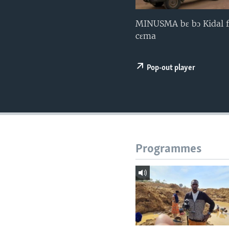
MINUSMA bɛ bɔ Kidal fo
cɛma
Pop-out player
Programmes