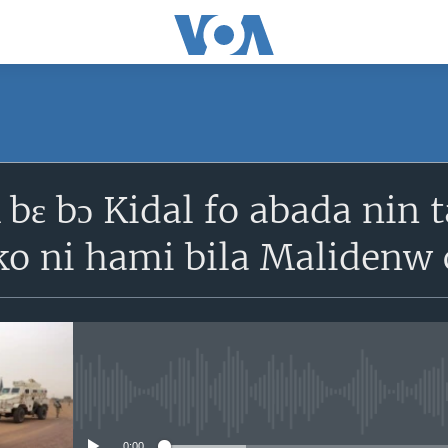
SUBSCRIBE
 bɔ Kidal fo abada nin t
S'abonner
nko ni hami bila Malidenw
No media source currently avail
0:00