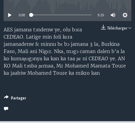
No media source currently available
0:00
5:15
Télécharger
AES jamana tɔndenw ye, olu bɔra
CEDEAO. Latige min foli kɛra
jamanadenw fɛ minnu bɛ bɔ jamana 3 la, Burkina
Faso, Mali ani Nigɛr. Nka, mɔgɔ caman dalen b’a la
ko kumaɲɔgɔnya ka kan ka taa ɲɛ ni CEDEAO ye. AN
KO Mali tɔnba ɲɛmaa, Mr Mohamed Mamata Toure
ka jaabiw Mohamed Toure ka mikro kan
Partager