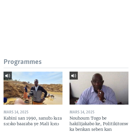
Programmes
MARS 14, 2025
MARS 14, 2025
Kabini san 1990, sanubɔ kɛra
Nouhoum Togo be
sɔrɔko baaraba ye Mali kɔnɔ
hakilijakabo ke, Politikitonw
ka benkan seben kan