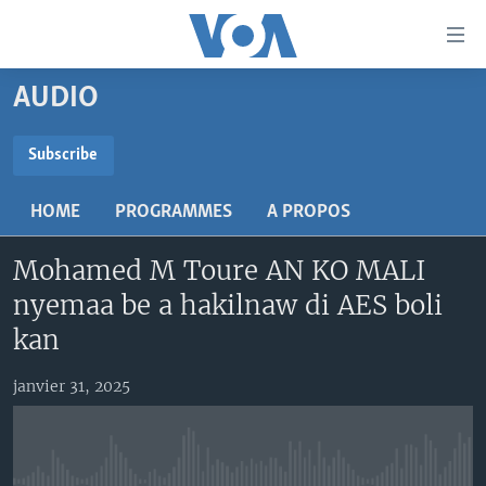
Liens
d'accessibilité
Menu
AUDIO
principal
TV
Retour
RADIO
MALI KURA
Subscribe
à
la
SUBSCRIBE
MALI
MALI KURA
navigation
HOME
PROGRAMMES
A PROPOS
ÉTATS-UNIS
TABALE
principale
S'abonner
Retour
Mohamed M Toure AN KO MALI
AN BA FO!
à
Learning English
nyemaa be a hakilnaw di AES boli
FARAFINA FOLI
la
kan
recherche
SUIVEZ-NOUS
janvier 31, 2025
Langues