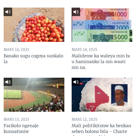
MARS 14, 2025
MARS 14, 2025
Banako sugu cogoya sunkalo
Malidenw ka waleya min bɛ
la
u haminanko la nin waati
nin na.
MARS 13, 2025
MARS 12, 2025
Farikolo ngenaje
Mali politikitonw ka benkan
kunnafoniw
seben bolono bila - Charte