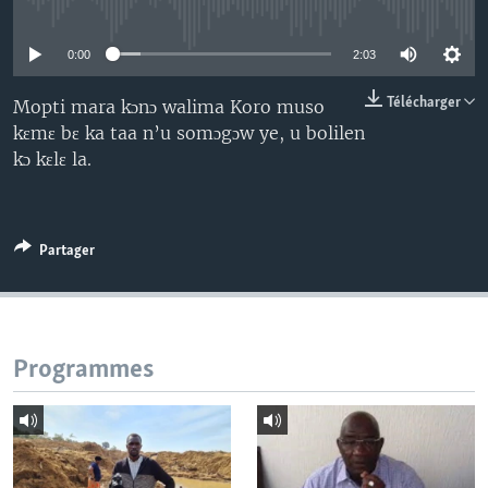
No media source currently available
0:00
2:03
Télécharger
Mopti mara kɔnɔ walima Koro muso
kɛmɛ bɛ ka taa n’u somɔgɔw ye, u bolilen
kɔ kɛlɛ la.
Partager
Programmes