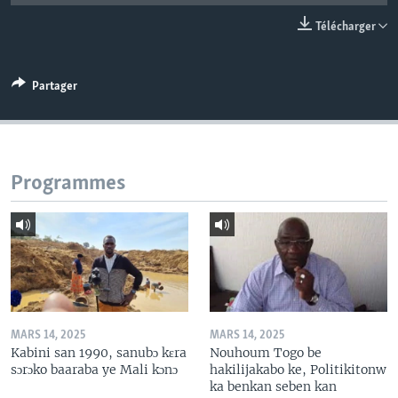
Télécharger
Partager
Programmes
MARS 14, 2025
MARS 14, 2025
Kabini san 1990, sanubɔ kɛra
Nouhoum Togo be
sɔrɔko baaraba ye Mali kɔnɔ
hakilijakabo ke, Politikitonw
ka benkan seben kan