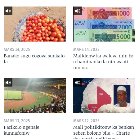
MARS 14, 2025
MARS 14, 2025
Banako sugu cogoya sunkalo
Malidenw ka waleya min bɛ
la
u haminanko la nin waati
nin na.
MARS 13, 2025
MARS 12, 2025
Farikolo ngenaje
Mali politikitonw ka benkan
kunnafoniw
seben bolono bila - Charte