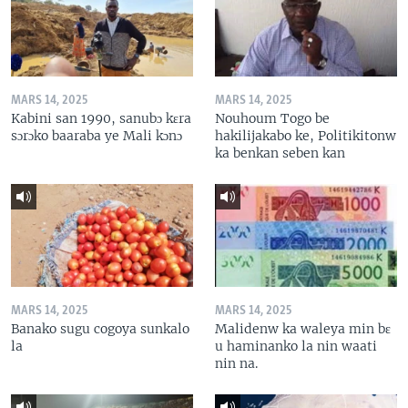
MARS 14, 2025
MARS 14, 2025
Kabini san 1990, sanubɔ kɛra
Nouhoum Togo be
sɔrɔko baaraba ye Mali kɔnɔ
hakilijakabo ke, Politikitonw
ka benkan seben kan
MARS 14, 2025
MARS 14, 2025
Banako sugu cogoya sunkalo
Malidenw ka waleya min bɛ
la
u haminanko la nin waati
nin na.