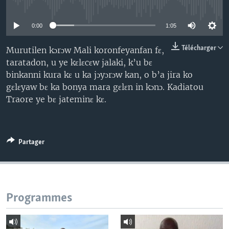
No media source currently available
0:00
1:05
Télécharger
Murutilen kɔrɔw Mali koronfeyanfan fɛ,
taratadon, u ye kɛlɛcɛw jalaki, k’u bɛ
binkanni kura kɛ u ka jɔyɔrɔw kan, o b’a jira ko
gɛlɛyaw bɛ ka bonya mara gɛlɛn in kɔnɔ. Kadiatou
Traore ye bɛ jateminɛ kɛ.
Partager
Programmes