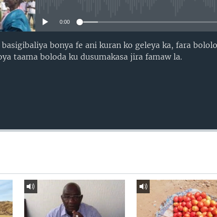
No media source currently avail
0:00
basigibaliya bonya fe ani kuran ko geleya ka, fara bololo
ya taama boloda ku dusumakasa jira famaw la.