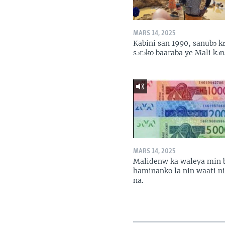
MARS 14, 2025
Kabini san 1990, sanubɔ k
sɔrɔko baaraba ye Mali kɔn
MARS 14, 2025
Malidenw ka waleya min 
haminanko la nin waati n
na.