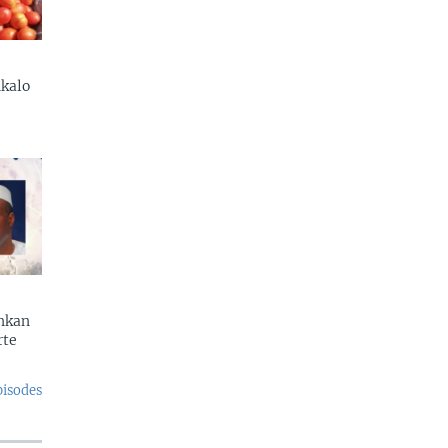
kalo
enkan
rte
pisodes