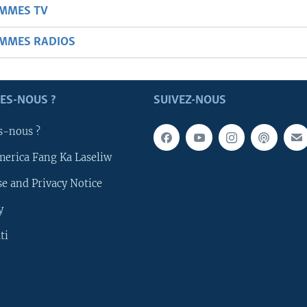
AMMES TV
AMMES RADIOS
ES-NOUS ?
SUIVEZ-NOUS
s-nous ?
merica Fang Ka Laseliw
e and Privacy Notice
y
ti