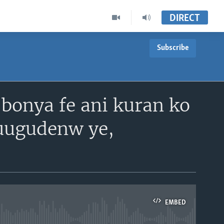
DIRECT
Subscribe
 bonya fe ani kuran ko
 duugudenw ye,
EMBED