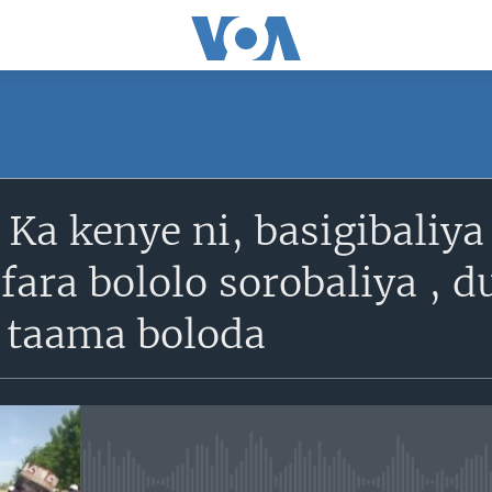
SUBSCRIBE
Ka kenye ni, basigibaliya
S'abonner
 fara bololo sorobaliya ,
 taama boloda