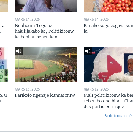
MARS 14, 2025
MARS 14, 2025
ɛra
Nouhoum Togo be
Banako sugu cogoya sun
ɔ
hakilijakabo ke, Politikitonw
la
ka benkan seben kan
MARS 13, 2025
MARS 12, 2025
bɛ u
Farikolo ngenaje kunnafoniw
Mali politikitonw ka b
in
seben bolono bila - Cha
des partis politique
Voir tous les é