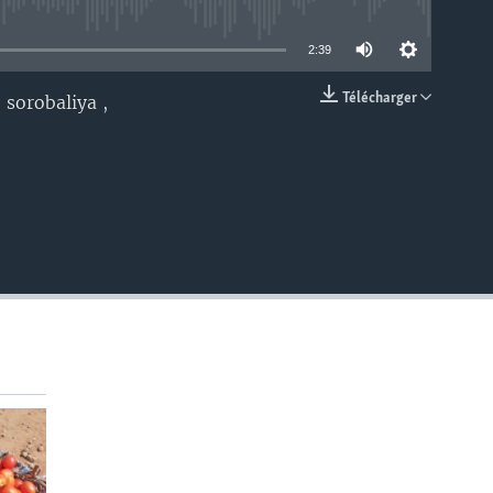
able
2:39
Télécharger
 sorobaliya ,
EMBED