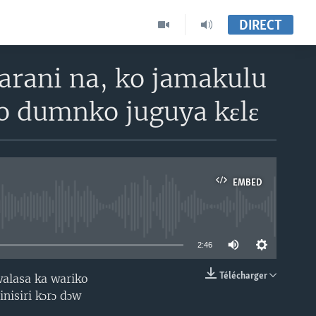
DIRECT
barani na, ko jamakulu
ko dumnko juguya kɛlɛ
EMBED
able
2:46
Télécharger
walasa ka wariko
EMBED
nisiri kɔrɔ dɔw