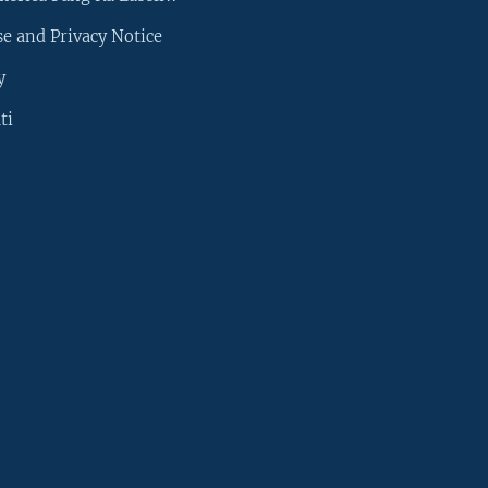
e and Privacy Notice
y
ti