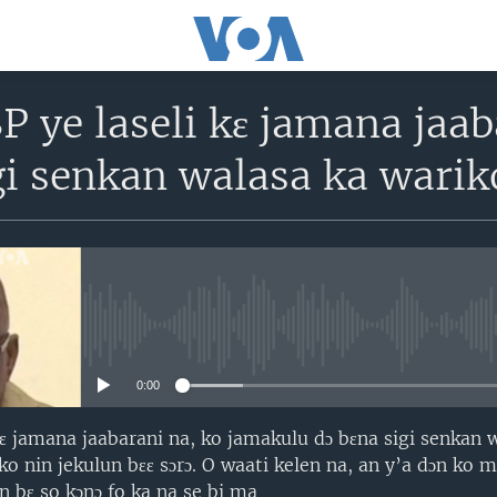
P ye laseli kɛ jamana jaa
gi senkan walasa ka wari
No media source currently avail
0:00
 kɛ jamana jaabarani na, ko jamakulu dɔ bɛna sigi senkan 
o nin jekulun bɛɛ sɔrɔ. O waati kelen na, an y’a dɔn ko mi
un bɛ so kɔnɔ fo ka na se bi ma