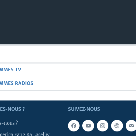
AMMES TV
AMMES RADIOS
ES-NOUS ?
SUIVEZ-NOUS
s-nous ?
merica Fang Ka Laseliw