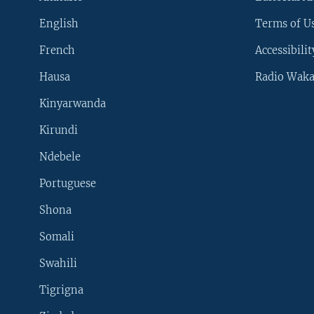
English
Terms of Us
French
Accessibilit
Hausa
Radio Waka
Kinyarwanda
Kirundi
Ndebele
Portuguese
Shona
Learning English
Somali
SUIVEZ-NOUS
Swahili
Tigrigna