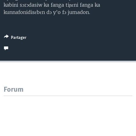
kabini sɔrɔdasiw ka fanga tiɲɛni fanga ka
kunnafonidisɛbɛn dɔ y’o fɔ jumadon.
Partager
Forum