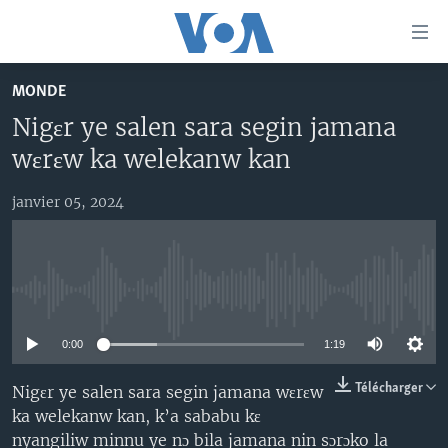
Liens
d'accessibilité
Menu
MONDE
principal
TV
Nigɛr ye salen sara segin jamana
Retour
RADIO
MALI KURA
à
wɛrɛw ka welekanw kan
la
MALI
MALI KURA
navigation
janvier 05, 2024
ÉTATS-UNIS
TABALE
principale
Retour
AN BA FO!
à
Learning English
FARAFINA FOLI
la
No media source currently available
recherche
SUIVEZ-NOUS
0:00
1:19
Télécharger
Nigɛr ye salen sara segin jamana wɛrɛw
ka welekanw kan, k’a sababu kɛ
Langues
nyangiliw minnu ye nɔ bila jamana nin sɔrɔko la