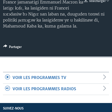
Télécharger
France jamanatigi Emmanuel Macron ka
latigɛ kɔfɛ, ka lasigiden ni Francei
sɔrɔdasiw bɔ Nigɛr san laban na, duuguden tonwi ni
politiki ɲɛmɔgɔw ka lasigidenw ye u hakilinaw di,
Mahamoud Kaba ka, kuma galama la.
Partager
VOIR LES PROGRAMMES TV
VOIR LES PROGRAMMES RADIOS
SUIVEZ-NOUS