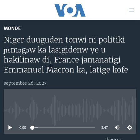
Liens
d'accessibilité
Menu
MONDE
principal
TV
Niger duuguden tonwi ni politiki
Retour
RADIO
MALI KURA
à
ɲɛmɔgɔw ka lasigidenw ye u
la
MALI
MALI KURA
hakilinaw di, France jamanatigi
navigation
ÉTATS-UNIS
TABALE
Emmanuel Macron ka, latige kofe
principale
Retour
AN BA FO!
à
septembre 26, 2023
Learning English
FARAFINA FOLI
la
recherche
SUIVEZ-NOUS
No media source currently available
0:00
3:47
Langues