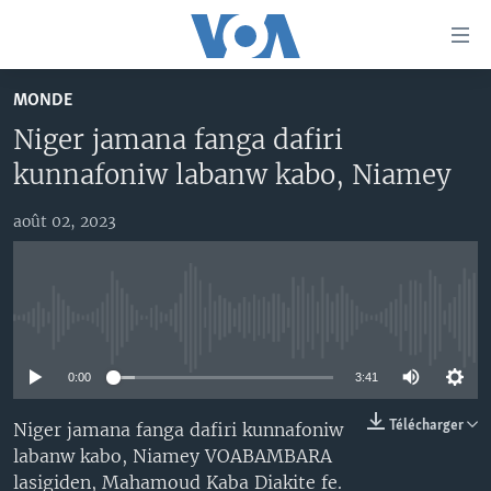
Liens
d'accessibilité
Menu
MONDE
principal
TV
Niger jamana fanga dafiri
Retour
RADIO
MALI KURA
à
kunnafoniw labanw kabo, Niamey
la
MALI
MALI KURA
navigation
août 02, 2023
ÉTATS-UNIS
TABALE
principale
Retour
AN BA FO!
à
Learning English
FARAFINA FOLI
la
No media source currently available
recherche
SUIVEZ-NOUS
0:00
3:41
Télécharger
Niger jamana fanga dafiri kunnafoniw
labanw kabo, Niamey VOABAMBARA
Langues
lasigiden, Mahamoud Kaba Diakite fe.