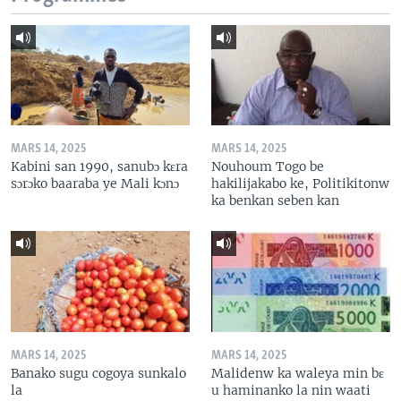
MARS 14, 2025
MARS 14, 2025
Kabini san 1990, sanubɔ kɛra
Nouhoum Togo be
sɔrɔko baaraba ye Mali kɔnɔ
hakilijakabo ke, Politikitonw
ka benkan seben kan
MARS 14, 2025
MARS 14, 2025
Banako sugu cogoya sunkalo
Malidenw ka waleya min bɛ
la
u haminanko la nin waati