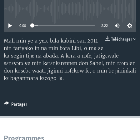
No media source currently available
0:00
2:22
Télécharger
Mali min ye a yɛrɛ bila kabini san 2011
nin fariyako in na min bɔra Libi, o ma se
ka segin tiɲɛ na abada. A kɛra a nɔfɛ, jatigɛwale
sɛnɛyɔrɔ ye min kɛrɛnkɛrɛnnen don Sahel, min tɔɔrɔlen
don kosɛbɛ waati jiginni nɔfɛkow fɛ, o min bɛ ɲininkali
kɛ baganmara kɛcogo la.
Partager
Programmes