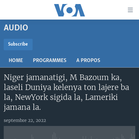
Liens
d'accessibilité
Menu
AUDIO
principal
TV
Retour
RADIO
MALI KURA
Subscribe
à
la
SUBSCRIBE
MALI
MALI KURA
navigation
HOME
PROGRAMMES
A PROPOS
ÉTATS-UNIS
TABALE
principale
S'abonner
Retour
Niger jamanatigi, M Bazoum ka,
AN BA FO!
à
Learning English
laseli Duniya kelenya ton lajere ba
FARAFINA FOLI
la
la, NewYork sigida la, Lameriki
recherche
SUIVEZ-NOUS
jamana la.
septembre 22, 2022
Langues