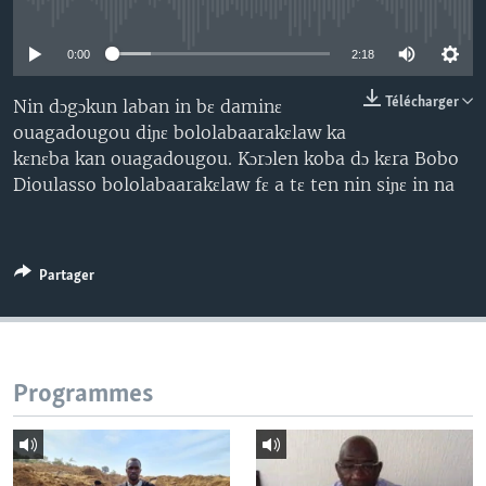
No media source currently available
0:00
2:18
Télécharger
Nin dɔgɔkun laban in bɛ daminɛ
ouagadougou diɲɛ bololabaarakɛlaw ka
kɛnɛba kan ouagadougou. Kɔrɔlen koba dɔ kɛra Bobo
Dioulasso bololabaarakɛlaw fɛ a tɛ ten nin siɲɛ in na
Partager
Programmes