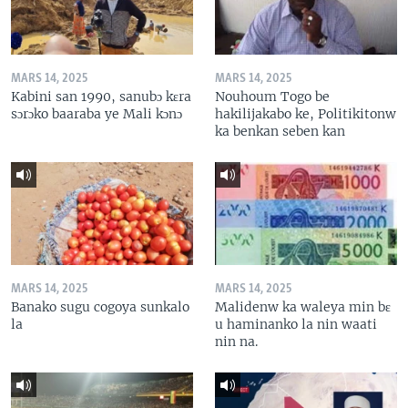
MARS 14, 2025
MARS 14, 2025
Kabini san 1990, sanubɔ kɛra
Nouhoum Togo be
sɔrɔko baaraba ye Mali kɔnɔ
hakilijakabo ke, Politikitonw
ka benkan seben kan
MARS 14, 2025
MARS 14, 2025
Banako sugu cogoya sunkalo
Malidenw ka waleya min bɛ
la
u haminanko la nin waati
nin na.