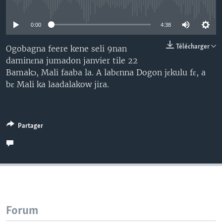
No media source currently available
0:00
4:38
Télécharger
Ogobagna feere kene seli 9nan
daminɛna jumadon janvier tile 22
Bamakɔ, Mali faaba la. A labɛnna Dogon jɛkulu fɛ, a
bɛ Mali ka laadalakow jira.
Partager
Forum