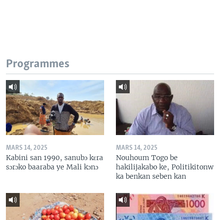
Programmes
MARS 14, 2025
MARS 14, 2025
Kabini san 1990, sanubɔ kɛra
Nouhoum Togo be
sɔrɔko baaraba ye Mali kɔnɔ
hakilijakabo ke, Politikitonw
ka benkan seben kan