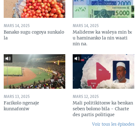
MARS 14, 2025
MARS 14, 2025
Banako sugu cogoya sunkalo
Malidenw ka waleya min bɛ
la
u haminanko la nin waati
nin na.
MARS 13, 2025
MARS 12, 2025
Farikolo ngenaje
Mali politikitonw ka benkan
kunnafoniw
seben bolono bila - Charte
des partis politique
Voir tous les épisodes