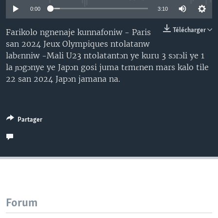
0:00
3:10
Télécharger
Farikolo ngnenaje kunnafoniw - Paris
san 2024 Jeux Olympiques ntolatanw
labɛnniw -Mali U23 ntolatantɔn ye kuru 3 sɔrɔli ye 1
la ɲɔgɔnye ye Japɔn gosi juma tɛmɛnen mars kalo tile
22 san 2024 Japɔn jamana na.
Partager
Forum