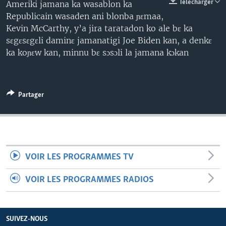
Télécharger
Ameriki jamana ka wasablon ka
Republicain wasaden ani blonba ɲɛmaa,
Kevin McCarthy, y’a jira taratadon ko ale bɛ ka
sɛgɛsɛgɛli daminɛ jamanatigi Joe Biden kan, a denkɛ
ka koɲɛw kan, minnu bɛ sɔsɔli la jamana kɔkan
Partager
VOIR LES PROGRAMMES TV
VOIR LES PROGRAMMES RADIOS
SUIVEZ-NOUS