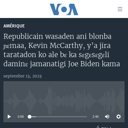
Liens
d'accessibilité
Menu
AMÉRIQUE
principal
TV
Republicain wasaden ani blonba
Retour
RADIO
MALI KURA
à
ɲɛmaa, Kevin McCarthy, y’a jira
la
MALI
MALI KURA
taratadon ko ale bɛ ka sɛgɛsɛgɛli
navigation
ÉTATS-UNIS
TABALE
daminɛ jamanatigi Joe Biden kama
principale
Retour
AN BA FO!
à
septembre 13, 2023
Learning English
FARAFINA FOLI
la
recherche
SUIVEZ-NOUS
No media source currently available
0:00
2:40
Langues