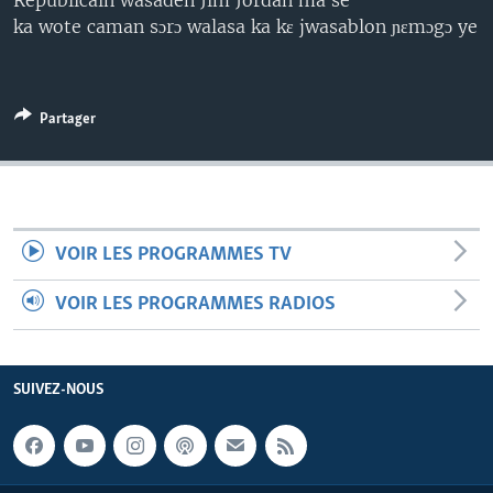
Republicain wasaden Jim Jordan ma se
ka wote caman sɔrɔ walasa ka kɛ jwasablon ɲɛmɔgɔ ye
Partager
VOIR LES PROGRAMMES TV
VOIR LES PROGRAMMES RADIOS
SUIVEZ-NOUS