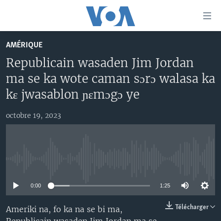
Liens
d'accessibilité
Menu
AMÉRIQUE
principal
TV
Republicain wasaden Jim Jordan
Retour
RADIO
MALI KURA
à
ma se ka wote caman sɔrɔ walasa ka
la
MALI
MALI KURA
kɛ jwasablon ɲɛmɔgɔ ye
navigation
ÉTATS-UNIS
TABALE
principale
octobre 19, 2023
Retour
AN BA FO!
à
Learning English
FARAFINA FOLI
la
recherche
SUIVEZ-NOUS
No media source currently available
0:00
1:25
Langues
Télécharger
Ameriki na, fo ka na se bi ma,