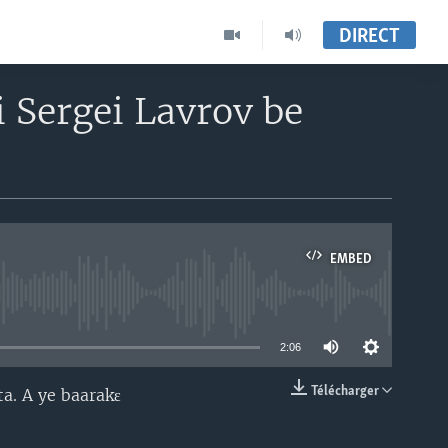
DIRECT
 Sergei Lavrov be
EMBED
able
2:06
Télécharger
a. A ye baarakɛ
EMBED