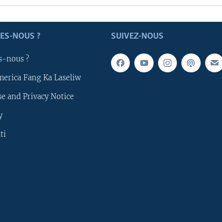
ES-NOUS ?
SUIVEZ-NOUS
s-nous ?
merica Fang Ka Laseliw
e and Privacy Notice
y
ti