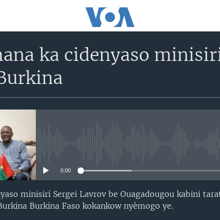
ana ka cidenyaso minisiri
 Burkina
No media source currently avail
0:00
yaso minisiri Sergei Lavrov be Ouagadougou kabini tarat
n Burkina Burkina Faso kokankow nyèmogo ye.