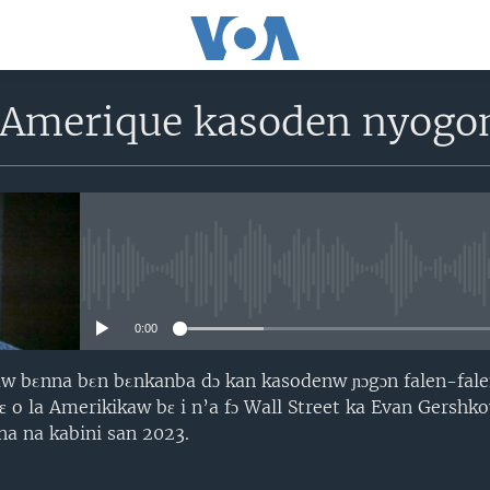
i Amerique kasoden nyogon
No media source currently avail
0:00
w bεnna bεn bεnkanba dɔ kan kasodenw ɲɔgɔn falen-falen
bɛ o la Amerikikaw bɛ i n’a fɔ Wall Street ka Evan Gershk
na na kabini san 2023.