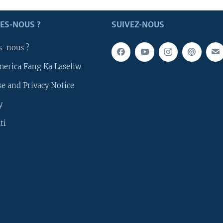
ES-NOUS ?
SUIVEZ-NOUS
s-nous ?
merica Fang Ka Laseliw
e and Privacy Notice
y
ti