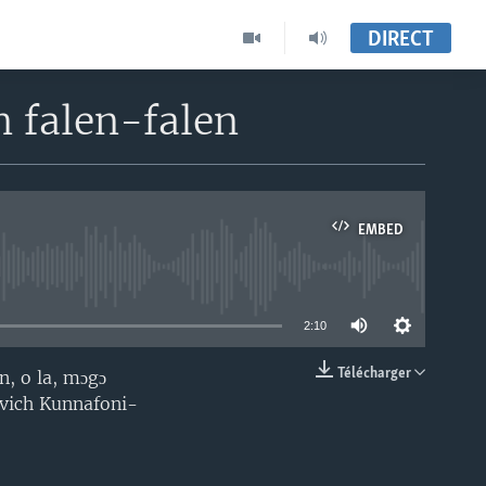
DIRECT
 falen-falen
EMBED
able
2:10
Télécharger
, o la, mɔgɔ
EMBED
ovich Kunnafoni-