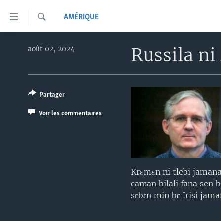
Liens
AMÉRIQUE
d'accessibilité
Recherche
Menu
TV
principal
Russila n
août 02, 2024
Retour
RADIO
MALI KURA
à
MALI
MALI KURA
la
navigation
Partager
ÉTATS-UNIS
TABALE
principale
Voir les commentaires
AN BA FO!
Retour
à
FARAFINA FOLI
la
recherche
Krεmεn ni tlebi jamana
caman bilali fana sen 
sɛbɛn min bɛ Irisi jama