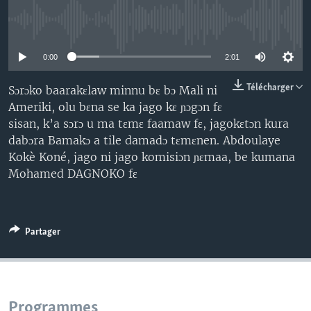
No media source currently available
0:00
2:01
Télécharger
Sɔrɔko baarakɛlaw minnu bɛ bɔ Mali ni
Ameriki, olu bɛna se ka jago kɛ ɲɔgɔn fɛ
sisan, k’a sɔrɔ u ma tɛmɛ faamaw fɛ, jagokɛtɔn kura
dabɔra Bamakɔ a tile damadɔ tɛmɛnen. Abdoulaye
Kokè Koné, jago ni jago komisiɔn ɲɛmaa, be kumana
Mohamed DAGNOKO fɛ
Partager
Programmes