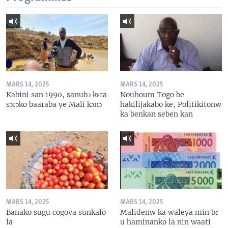
MARS 14, 2025
MARS 14, 2025
Kabini san 1990, sanubɔ kɛra
Nouhoum Togo be
sɔrɔko baaraba ye Mali kɔnɔ
hakilijakabo ke, Politikitonw
ka benkan seben kan
MARS 14, 2025
MARS 14, 2025
Banako sugu cogoya sunkalo
Malidenw ka waleya min bɛ
la
u haminanko la nin waati