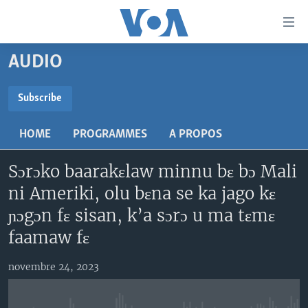
Liens
d'accessibilité
Menu
AUDIO
principal
TV
Retour
RADIO
MALI KURA
Subscribe
à
la
SUBSCRIBE
MALI
MALI KURA
navigation
HOME
PROGRAMMES
A PROPOS
ÉTATS-UNIS
TABALE
principale
S'abonner
Retour
Sɔrɔko baarakɛlaw minnu bɛ bɔ Mali
AN BA FO!
à
Learning English
ni Ameriki, olu bɛna se ka jago kɛ
FARAFINA FOLI
la
ɲɔgɔn fɛ sisan, k’a sɔrɔ u ma tɛmɛ
recherche
SUIVEZ-NOUS
faamaw fɛ
novembre 24, 2023
Langues