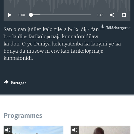
No media source currently available
0:00
1:42
Télécharger
San o san juillet kalo tile 2 bɛ kɛ diɲɛ fan
bɛɛ la diɲɛ farikoloɲɛnajɛ kunnafonidilaw
ka don. O ye Duniya kelenyatɔnba ka lanyini ye ka
bonya da musow ni cɛw kan farikoloɲɛnajɛ
kunnafonidi.
Partager
Programmes