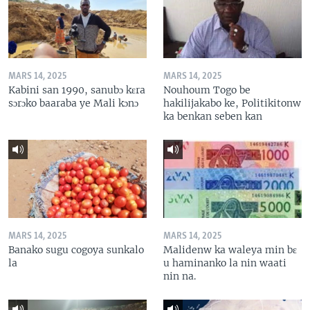
MARS 14, 2025
MARS 14, 2025
Kabini san 1990, sanubɔ kɛra
Nouhoum Togo be
sɔrɔko baaraba ye Mali kɔnɔ
hakilijakabo ke, Politikitonw
ka benkan seben kan
MARS 14, 2025
MARS 14, 2025
Banako sugu cogoya sunkalo
Malidenw ka waleya min bɛ
la
u haminanko la nin waati
nin na.