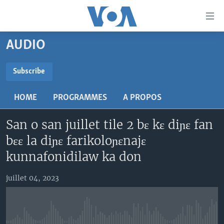
Liens
d'accessibilité
Menu
AUDIO
principal
TV
Retour
RADIO
MALI KURA
Subscribe
à
la
SUBSCRIBE
MALI
MALI KURA
navigation
HOME
PROGRAMMES
A PROPOS
ÉTATS-UNIS
TABALE
principale
S'abonner
Retour
San o san juillet tile 2 bɛ kɛ diɲɛ fan
AN BA FO!
à
Learning English
bɛɛ la diɲɛ farikoloɲɛnajɛ
FARAFINA FOLI
la
kunnafonidilaw ka don
recherche
SUIVEZ-NOUS
juillet 04, 2023
Langues