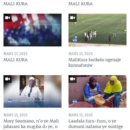
MALI KURA
MALI KURA
MARS 17, 2025
MARS 15, 2025
MALI KURA
MaliKura farikolo ngenaje
kunnafoniw
MARS 15, 2025
MARS 15, 2025
Mory Soumano, n’o ye Mali
Laadala furu-furu, o ye
jabarani ka mɔgɔba dɔ ye, o
dumuni nafama ye suntige