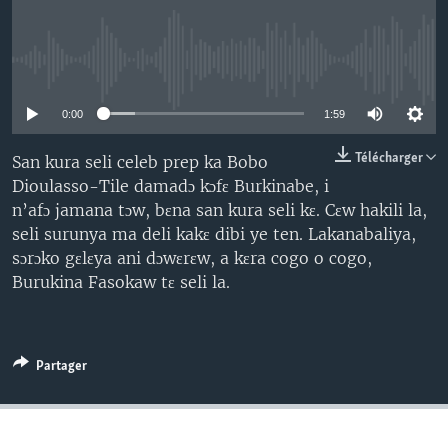
No media source currently available
0:00
1:59
Télécharger
San kura seli celeb prep ka Bobo
Dioulasso-Tile damadɔ kɔfɛ Burkinabe, i
n’afɔ jamana tɔw, bɛna san kura seli kɛ. Cɛw hakili la,
seli surunya ma deli kakɛ dibi ye ten. Lakanabaliya,
sɔrɔko gɛlɛya ani dɔwɛrɛw, a kɛra cogo o cogo,
Burukina Fasokaw tɛ seli la.
Partager