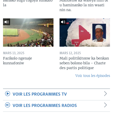
Banako sugu cogoya sunkalo
Malidenw ka waleya min bɛ
la
u haminanko la nin waati
nin na.
MARS 13, 2025
MARS 12, 2025
Farikolo ngenaje
Mali politikitonw ka benkan
kunnafoniw
seben bolono bila - Charte
des partis politique
Voir tous les épisodes
VOIR LES PROGRAMMES TV
VOIR LES PROGRAMMES RADIOS