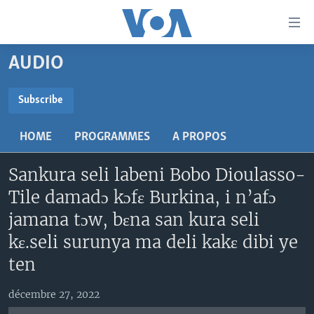
Liens
d'accessibilité
Menu
AUDIO
principal
TV
Retour
RADIO
MALI KURA
Subscribe
à
la
SUBSCRIBE
MALI
MALI KURA
navigation
HOME
PROGRAMMES
A PROPOS
ÉTATS-UNIS
TABALE
principale
S'abonner
Retour
Sankura seli labeni Bobo Dioulasso-
AN BA FO!
à
Learning English
Tile damadɔ kɔfɛ Burkina, i n’afɔ
FARAFINA FOLI
la
jamana tɔw, bɛna san kura seli
recherche
SUIVEZ-NOUS
kɛ.seli surunya ma deli kakɛ dibi ye
ten
Langues
décembre 27, 2022