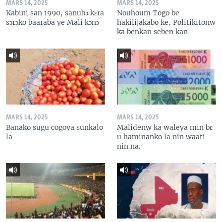
MARS 14, 2025
MARS 14, 2025
Kabini san 1990, sanubɔ kɛra
Nouhoum Togo be
sɔrɔko baaraba ye Mali kɔnɔ
hakilijakabo ke, Politikitonw
ka benkan seben kan
MARS 14, 2025
MARS 14, 2025
Banako sugu cogoya sunkalo
Malidenw ka waleya min bɛ
la
u haminanko la nin waati
nin na.