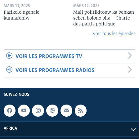
MARS 13, 2025
MARS 12, 2025
Farikolo ngenaje
Mali politikitonw ka benkan
kunnafoniw
seben bolono bila - Charte
des partis politique
Voir tous les épisodes
VOIR LES PROGRAMMES TV
VOIR LES PROGRAMMES RADIOS
SUIVEZ-NOUS
AFRICA