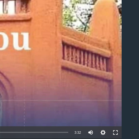
able
3:32