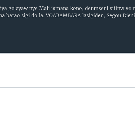
iya geleyaw nye Mali jamana kono, denmseni sifinw ye 
na barao sigi do la. VOABAMBARA lasigiden, Segou Dieni,