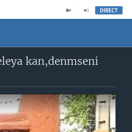
DIRECT
geleya kan,denmseni
EMBED