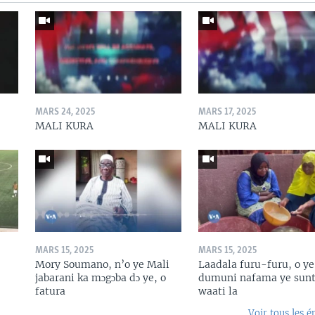
MARS 24, 2025
MARS 17, 2025
MALI KURA
MALI KURA
MARS 15, 2025
MARS 15, 2025
Mory Soumano, n’o ye Mali
Laadala furu-furu, o ye
jabarani ka mɔgɔba dɔ ye, o
dumuni nafama ye sunt
fatura
waati la
Voir tous les é