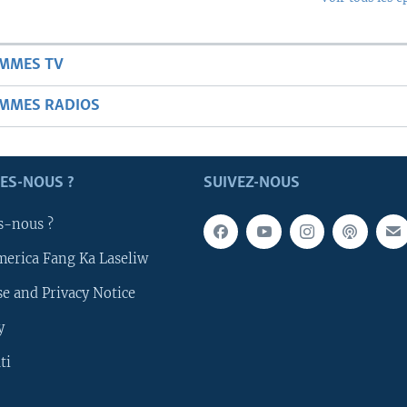
AMMES TV
AMMES RADIOS
ES-NOUS ?
SUIVEZ-NOUS
s-nous ?
merica Fang Ka Laseliw
e and Privacy Notice
y
ti