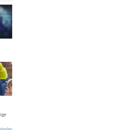
ige
pisodes