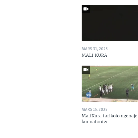
MARS 31, 2025
MALI KURA
MARS 15, 2025
MaliKura farikolo ngenaje
kunnafoniw