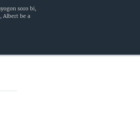
nyogon soro bi,
EMBED
 Albert be a