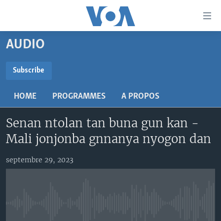
Liens
d'accessibilité
Menu
AUDIO
principal
TV
Retour
RADIO
MALI KURA
Subscribe
à
la
SUBSCRIBE
MALI
MALI KURA
navigation
HOME
PROGRAMMES
A PROPOS
ÉTATS-UNIS
TABALE
principale
S'abonner
Retour
Senan ntolan tan buna gun kan -
AN BA FO!
à
Learning English
Mali jonjonba gnnanya nyogon dan
FARAFINA FOLI
la
recherche
SUIVEZ-NOUS
septembre 29, 2023
Langues
No media source currently available