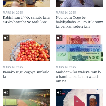
MARS 14, 2025
MARS 14, 2025
Kabini san 1990, sanubɔ kɛra
Nouhoum Togo be
sɔrɔko baaraba ye Mali kɔnɔ
hakilijakabo ke, Politikitonw
ka benkan seben kan
MARS 14, 2025
MARS 14, 2025
Banako sugu cogoya sunkalo
Malidenw ka waleya min bɛ
la
u haminanko la nin waati
nin na.