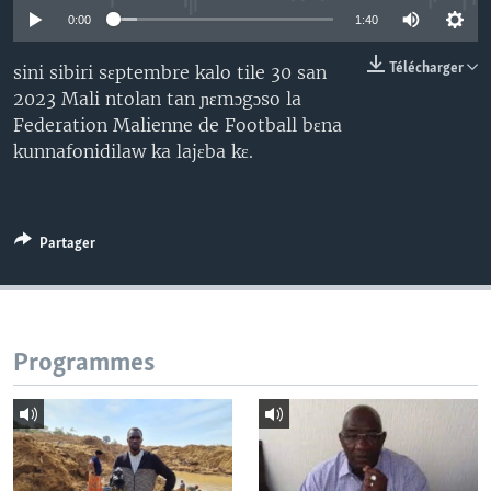
0:00
1:40
Télécharger
sini sibiri sɛptembre kalo tile 30 san
2023 Mali ntolan tan ɲɛmɔgɔso la
Federation Malienne de Football bɛna
kunnafonidilaw ka lajɛba kɛ.
Partager
Programmes