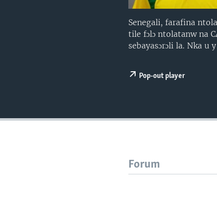
Senegali, farafina nto
tile fɔlɔ ntolatanw na
sebayasɔrɔli la. Nka u y
Pop-out player
Forum