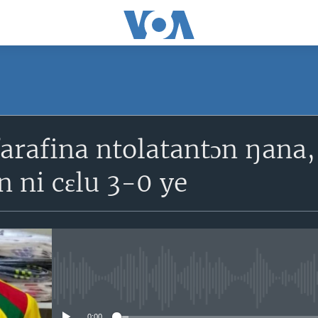
SUBSCRIBE
farafina ntolatantɔn ŋana
S'abonner
 ni cɛlu 3-0 ye
No media source currently avail
0:00