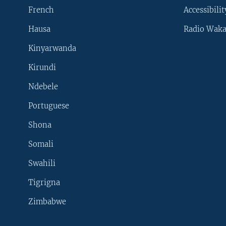
French
Accessibilit
Hausa
Radio Waka
Kinyarwanda
Kirundi
Ndebele
Portuguese
Shona
Learning English
Somali
SUIVEZ-NOUS
Swahili
Tigrigna
Zimbabwe
Langues