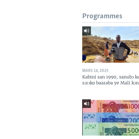
Programmes
MARS 14, 2025
Kabini san 1990, sanubɔ k
sɔrɔko baaraba ye Mali kɔn