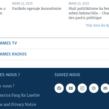
MARS 13, 2025
MARS 12, 2025
bɛ u
Farikolo ngenaje kunnafoniw
Mali politikitonw ka b
in
seben bolono bila - Cha
des partis politique
Voir tous les é
AMMES TV
AMMES RADIOS
ES-NOUS ?
SUIVEZ-NOUS
s-nous ?
merica Fang Ka Laseliw
e and Privacy Notice