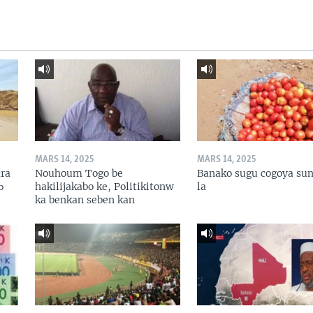
MARS 14, 2025
MARS 14, 2025
ɛra
Nouhoum Togo be
Banako sugu cogoya sun
ɔ
hakilijakabo ke, Politikitonw
la
ka benkan seben kan