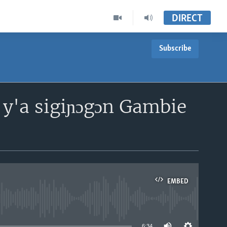
DIRECT
Subscribe
, y'a sigiɲɔgɔn Gambie
EMBED
able
6:34