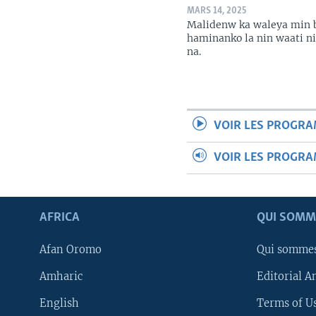
MARS 14, 2025
Malidenw ka waleya min 
haminanko la nin waati n
na.
VOIR LES PROGR
VOIR LES PROGR
AFRICA
QUI SOMM
Afan Oromo
Qui somme
Amharic
Editorial A
English
Terms of Us