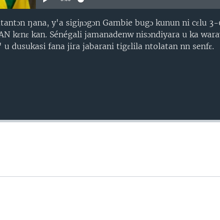
latantɔn ŋana, y'a sigiɲɔgɔn Gambie bugɔ kunun ni cɛlu 3
 CAN kɛnɛ kan. Sénégali jamanadenw nisɔndiyara u ka wara
' u dusukasi fana jira jabarani tigɛlila ntolatan nn senfɛ.