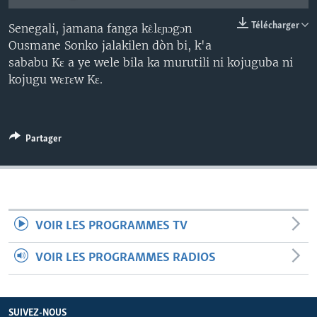
Télécharger
Senegali, jamana fanga kὲlɛɲɔgɔn
Ousmane Sonko jalakilen dòn bi, k'a
sababu Kɛ a ye wele bila ka murutili ni kojuguba ni
kojugu wɛrɛw Kɛ.
Partager
VOIR LES PROGRAMMES TV
VOIR LES PROGRAMMES RADIOS
SUIVEZ-NOUS