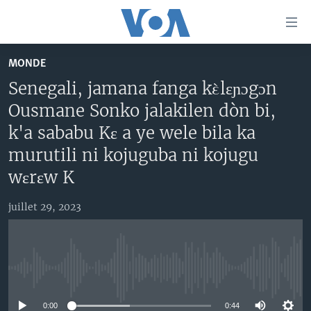
Liens
d'accessibilité
Menu
MONDE
principal
TV
Senegali, jamana fanga kὲlɛɲɔgɔn
Retour
RADIO
MALI KURA
à
Ousmane Sonko jalakilen dòn bi,
la
MALI
MALI KURA
k'a sababu Kɛ a ye wele bila ka
navigation
ÉTATS-UNIS
TABALE
murutili ni kojuguba ni kojugu
principale
Retour
wɛrɛw K
AN BA FO!
à
Learning English
FARAFINA FOLI
la
juillet 29, 2023
recherche
SUIVEZ-NOUS
No media source currently available
Langues
0:00
0:44