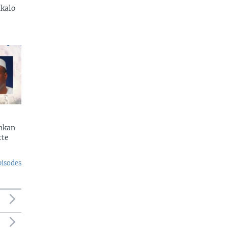
kalo
enkan
rte
pisodes