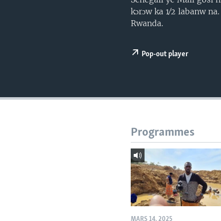
kɔrɔw ka 1⁄2 labanw na
Rwanda.
Pop-out player
Programmes
MARS 14, 2025