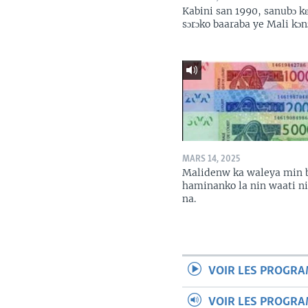
Kabini san 1990, sanubɔ k
sɔrɔko baaraba ye Mali kɔn
MARS 14, 2025
Malidenw ka waleya min 
haminanko la nin waati n
na.
VOIR LES PROGR
VOIR LES PROGR