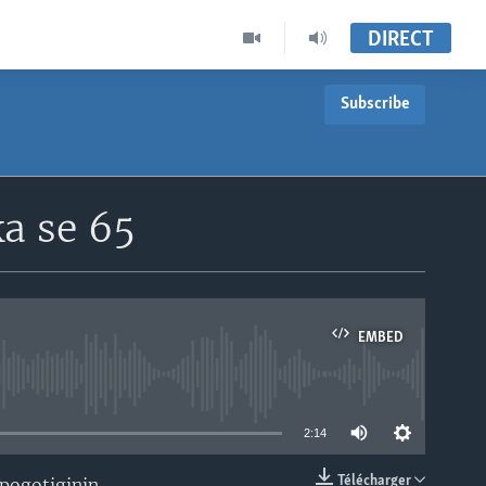
DIRECT
Subscribe
ka se 65
EMBED
able
2:14
Télécharger
npogotiginin