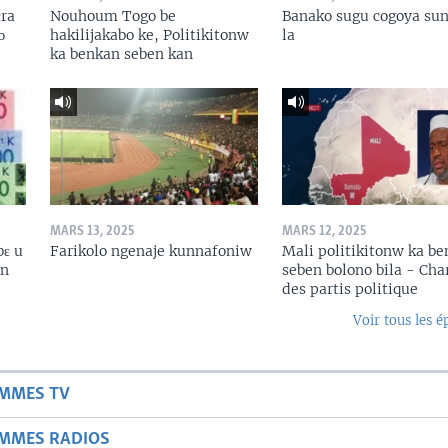
ɛra
Nouhoum Togo be
Banako sugu cogoya sun
ɔ
hakilijakabo ke, Politikitonw
la
ka benkan seben kan
MARS 13, 2025
MARS 12, 2025
bɛ u
Farikolo ngenaje kunnafoniw
Mali politikitonw ka b
in
seben bolono bila - Cha
des partis politique
Voir tous les é
AMMES TV
AMMES RADIOS