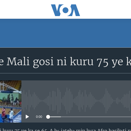
SUBSCRIBE
e Mali gosi ni kuru 75 ye 
S'abonner
No media source currently avail
0:00
i kuru 75 ye ka se 65. A bɛ jatebɔ min kɛra Afro basikɛti 