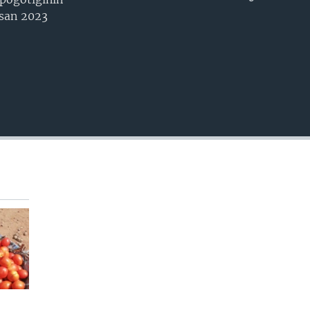
EMBED
 san 2023