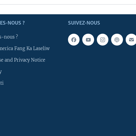
ES-NOUS ?
SUIVEZ-NOUS
s-nous ?
merica Fang Ka Laseliw
e and Privacy Notice
y
ti