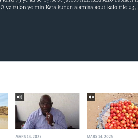
. O ye tulon ye min Kɛra kunun alamisa aout kalo tile 03,
MARS 14, 2025
MARS 14, 2025