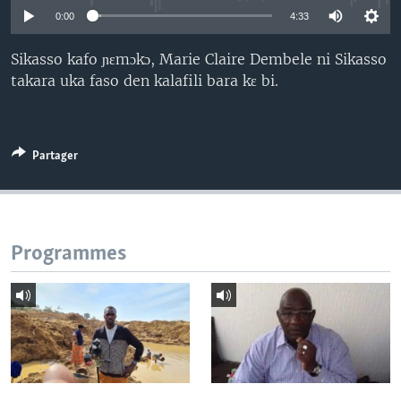
0:00
4:33
Sikasso kafo ɲɛmɔkɔ, Marie Claire Dembele ni Sikasso
takara uka faso den kalafili bara kɛ bi.
Partager
Programmes