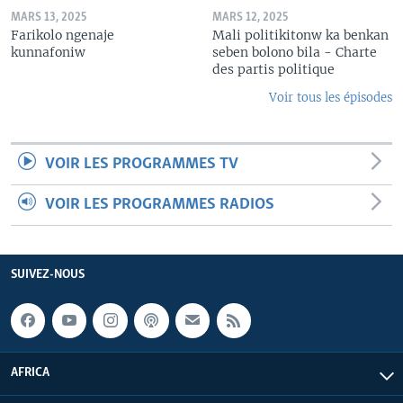
MARS 13, 2025
MARS 12, 2025
Farikolo ngenaje
Mali politikitonw ka benkan
kunnafoniw
seben bolono bila - Charte
des partis politique
Voir tous les épisodes
VOIR LES PROGRAMMES TV
VOIR LES PROGRAMMES RADIOS
SUIVEZ-NOUS
AFRICA