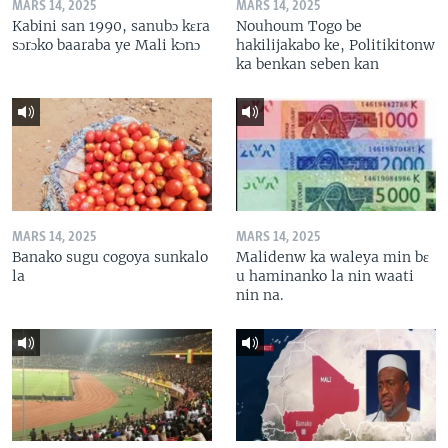
MARS 14, 2025
MARS 14, 2025
Kabini san 1990, sanubɔ kɛra
Nouhoum Togo be
sɔrɔko baaraba ye Mali kɔnɔ
hakilijakabo ke, Politikitonw
ka benkan seben kan
MARS 14, 2025
MARS 14, 2025
Banako sugu cogoya sunkalo
Malidenw ka waleya min bɛ
la
u haminanko la nin waati
nin na.