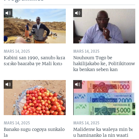
MARS 14, 2025
MARS 14, 2025
Kabini san 1990, sanubɔ kɛra
Nouhoum Togo be
sɔrɔko baaraba ye Mali kɔnɔ
hakilijakabo ke, Politikitonw
ka benkan seben kan
MARS 14, 2025
MARS 14, 2025
Banako sugu cogoya sunkalo
Malidenw ka waleya min bɛ
la
u haminanko la nin waati