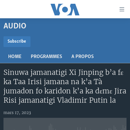
Liens
d'accessibilité
Menu
AUDIO
principal
TV
Retour
RADIO
MALI KURA
Subscribe
à
la
SUBSCRIBE
MALI
MALI KURA
navigation
HOME
PROGRAMMES
A PROPOS
ÉTATS-UNIS
TABALE
principale
S'abonner
Retour
Sinuwa jamanatigi Xi Jinping b’a fɛ
AN BA FO!
à
Learning English
ka Taa Irisi jamana na k’a Tà
FARAFINA FOLI
la
jumadon fo karidon k’a ka dɛmɛ Jira
recherche
SUIVEZ-NOUS
Risi jamanatigi Vladimir Putin la
mars 17, 2023
Langues