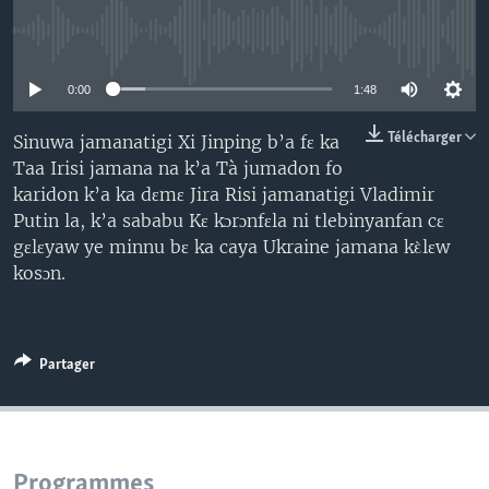
No media source currently available
0:00
1:48
Télécharger
Sinuwa jamanatigi Xi Jinping b’a fɛ ka
Taa Irisi jamana na k’a Tà jumadon fo
karidon k’a ka dɛmɛ Jira Risi jamanatigi Vladimir
Putin la, k’a sababu Kɛ kɔrɔnfɛla ni tlebinyanfan cɛ
gɛlɛyaw ye minnu bɛ ka caya Ukraine jamana kὲlɛw
kosɔn.
Partager
Programmes