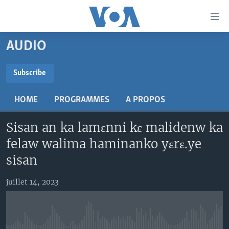
Liens
d'accessibilité
Menu
AUDIO
principal
TV
Retour
RADIO
MALI KURA
Subscribe
à
la
SUBSCRIBE
MALI
MALI KURA
navigation
HOME
PROGRAMMES
A PROPOS
ÉTATS-UNIS
TABALE
principale
S'abonner
Retour
Sisan an ka lamɛnni kɛ malidenw ka
AN BA FO!
à
Learning English
felaw walima haminanko yɛrɛ.ye
FARAFINA FOLI
la
sisan
recherche
SUIVEZ-NOUS
juillet 14, 2023
Langues