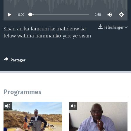
No media source currently available
0:00
2:58
Télécharger
Sisan an ka lamɛnni kɛ malidenw ka
felaw walima haminanko yɛrɛ.ye sisan
Partager
Programmes