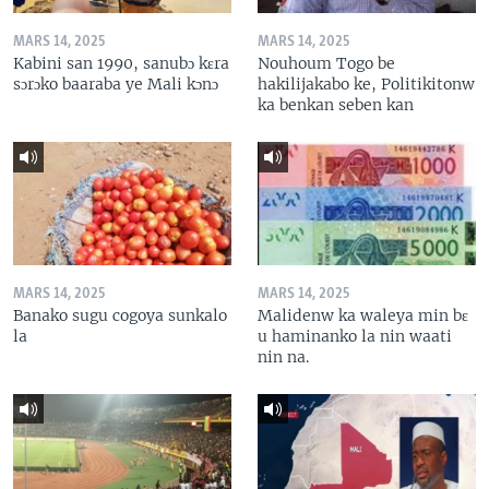
MARS 14, 2025
MARS 14, 2025
Kabini san 1990, sanubɔ kɛra
Nouhoum Togo be
sɔrɔko baaraba ye Mali kɔnɔ
hakilijakabo ke, Politikitonw
ka benkan seben kan
MARS 14, 2025
MARS 14, 2025
Banako sugu cogoya sunkalo
Malidenw ka waleya min bɛ
la
u haminanko la nin waati
nin na.