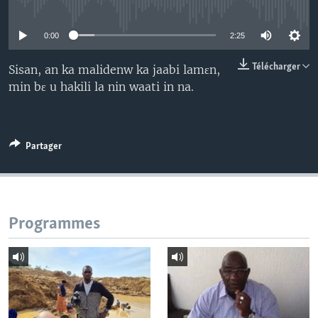
No media source currently available
0:00
2:25
Télécharger
Sisan, an ka malidenw ka jaabi lamɛn,
min bɛ u hakili la nin waati in na.
Partager
Programmes