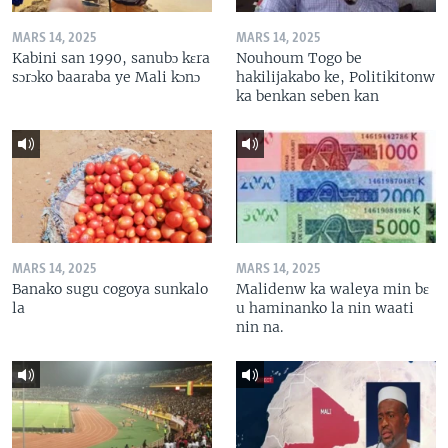
MARS 14, 2025
MARS 14, 2025
Kabini san 1990, sanubɔ kɛra
Nouhoum Togo be
sɔrɔko baaraba ye Mali kɔnɔ
hakilijakabo ke, Politikitonw
ka benkan seben kan
MARS 14, 2025
MARS 14, 2025
Banako sugu cogoya sunkalo
Malidenw ka waleya min bɛ
la
u haminanko la nin waati
nin na.