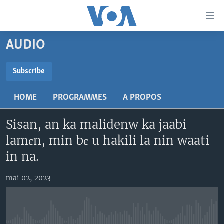
Liens
d'accessibilité
Menu
AUDIO
principal
TV
Retour
RADIO
MALI KURA
Subscribe
à
la
SUBSCRIBE
MALI
MALI KURA
navigation
HOME
PROGRAMMES
A PROPOS
ÉTATS-UNIS
TABALE
principale
S'abonner
Retour
Sisan, an ka malidenw ka jaabi
AN BA FO!
à
Learning English
lamɛn, min bɛ u hakili la nin waati
FARAFINA FOLI
la
in na.
recherche
SUIVEZ-NOUS
mai 02, 2023
Langues