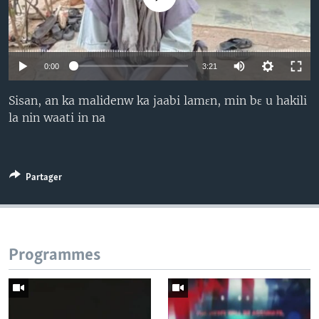
0:00
3:21
Sisan, an ka malidenw ka jaabi lamɛn, min bɛ u hakili
la nin waati in na
Partager
Programmes