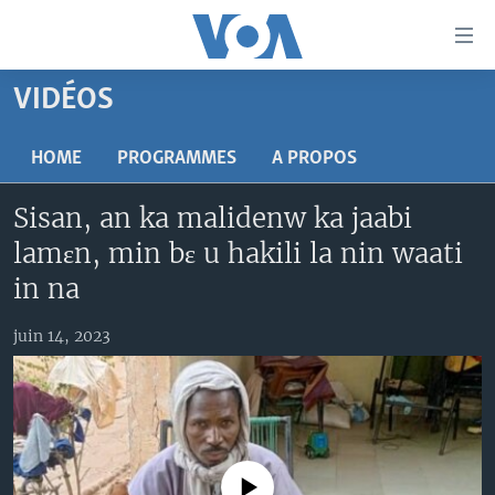
Liens
d'accessibilité
Menu
VIDÉOS
principal
TV
Retour
RADIO
MALI KURA
HOME
PROGRAMMES
A PROPOS
à
la
MALI
MALI KURA
Sisan, an ka malidenw ka jaabi
navigation
ÉTATS-UNIS
TABALE
principale
lamɛn, min bɛ u hakili la nin waati
Retour
AN BA FO!
in na
à
Learning English
FARAFINA FOLI
la
juin 14, 2023
recherche
SUIVEZ-NOUS
Langues
No media source currently available