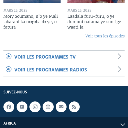
MARS 15, 2025
MARS 15, 2025
Mory Soumano, n’o ye Mali
Laadala furu-furu, o ye
jabarani ka mɔgɔba dɔ ye, o
dumuni nafama ye suntige
fatura
waati la
Voir tous les épisodes
VOIR LES PROGRAMMES TV
VOIR LES PROGRAMMES RADIOS
SUIVEZ-NOUS
AFRICA