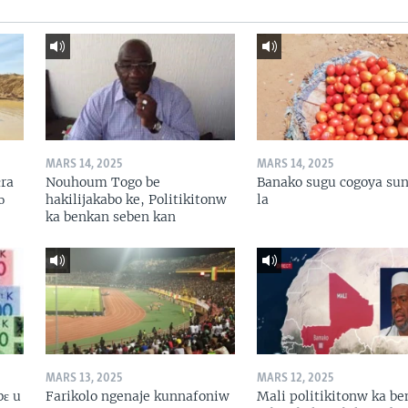
MARS 14, 2025
MARS 14, 2025
ɛra
Nouhoum Togo be
Banako sugu cogoya sun
ɔ
hakilijakabo ke, Politikitonw
la
ka benkan seben kan
MARS 13, 2025
MARS 12, 2025
bɛ u
Farikolo ngenaje kunnafoniw
Mali politikitonw ka b