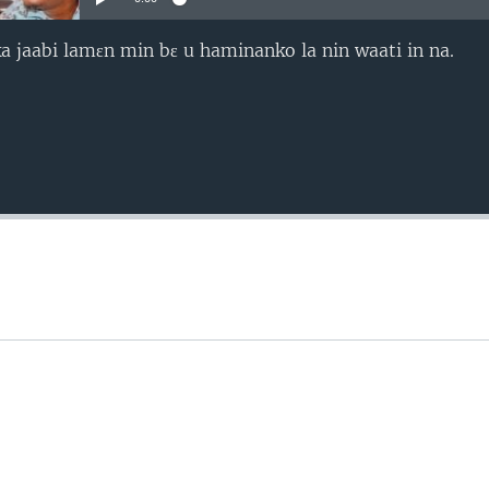
a jaabi lamɛn min bɛ u haminanko la nin waati in na.