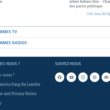
in
seben bolono bila - Cha
des partis politique
Voir tous les é
AMMES TV
AMMES RADIOS
ES-NOUS ?
SUIVEZ-NOUS
s-nous ?
merica Fang Ka Laseliw
e and Privacy Notice
y