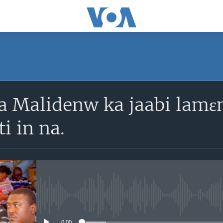
SUBSCRIBE
ka Malidenw ka jaabi lam
S'abonner
i in na.
No media source currently avail
0:00