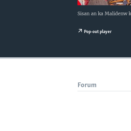
Sisan an ka Malidenw k
Pop-out player
Forum