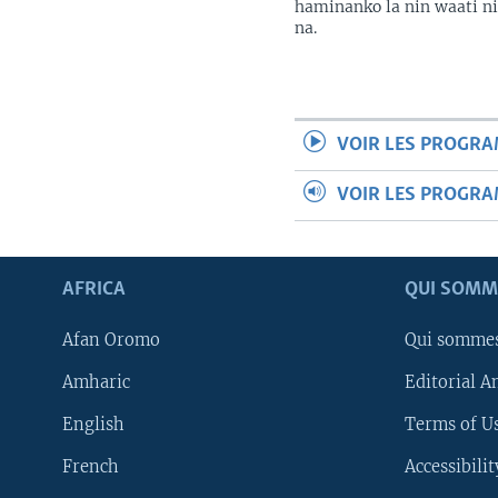
haminanko la nin waati n
na.
VOIR LES PROGR
VOIR LES PROGR
AFRICA
QUI SOMM
Afan Oromo
Qui somme
Amharic
Editorial A
English
Terms of Us
French
Accessibilit