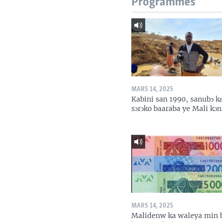
Programmes
MARS 14, 2025
Kabini san 1990, sanubɔ k
sɔrɔko baaraba ye Mali kɔn
MARS 14, 2025
Malidenw ka waleya min 