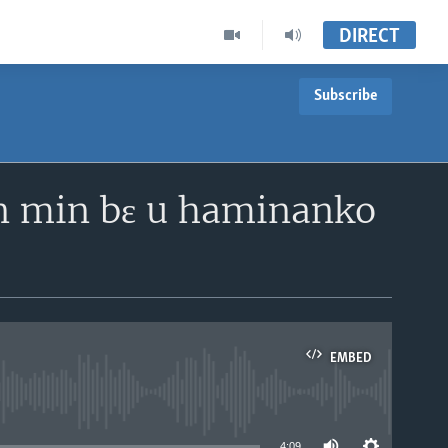
DIRECT
Subscribe
ɛn min bɛ u haminanko
EMBED
able
4:09