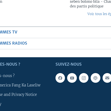
in
seben bolono bila - Cha
des partis politique
Voir tous les é
AMMES TV
AMMES RADIOS
ES-NOUS ?
SUIVEZ-NOUS
s-nous ?
merica Fang Ka Laseliw
e and Privacy Notice
y