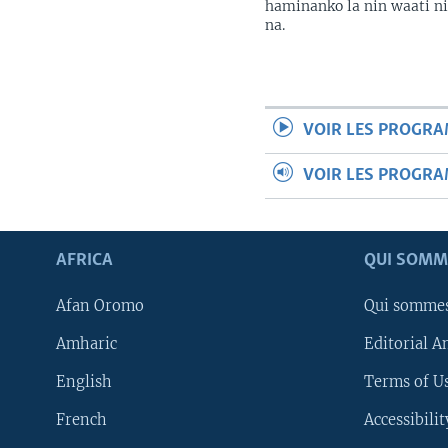
haminanko la nin waati n
na.
VOIR LES PROGR
VOIR LES PROGR
AFRICA
QUI SOMM
Afan Oromo
Qui somme
Amharic
Editorial A
English
Terms of Us
French
Accessibilit