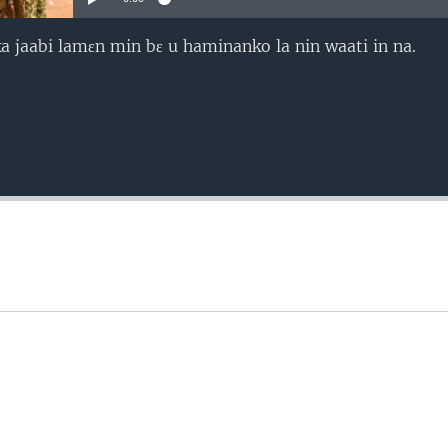
a jaabi lamɛn min bɛ u haminanko la nin waati in na.