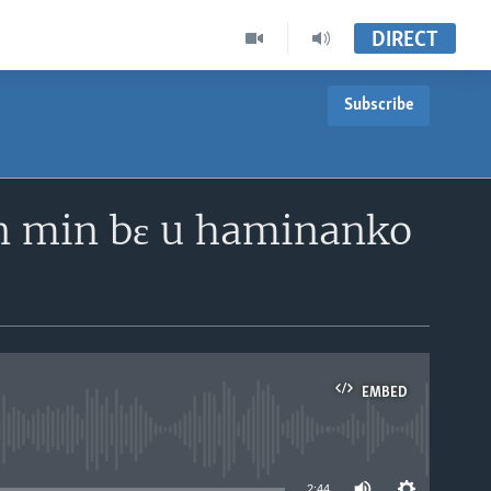
DIRECT
Subscribe
ɛn min bɛ u haminanko
EMBED
able
2:44