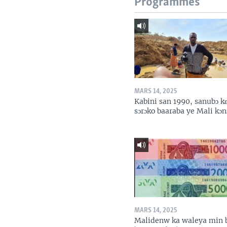
Programmes
MARS 14, 2025
Kabini san 1990, sanubɔ k
sɔrɔko baaraba ye Mali kɔn
MARS 14, 2025
Malidenw ka waleya min 