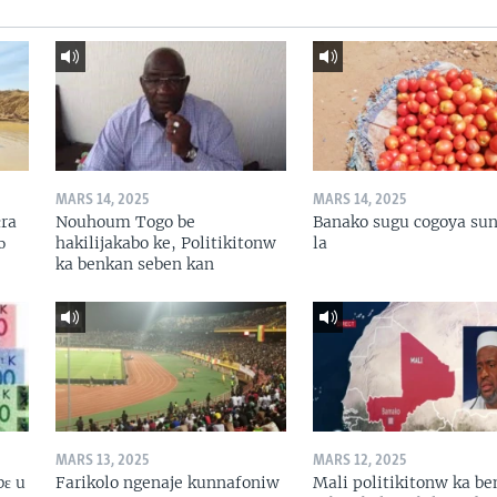
MARS 14, 2025
MARS 14, 2025
ɛra
Nouhoum Togo be
Banako sugu cogoya sun
ɔ
hakilijakabo ke, Politikitonw
la
ka benkan seben kan
MARS 13, 2025
MARS 12, 2025
bɛ u
Farikolo ngenaje kunnafoniw
Mali politikitonw ka b