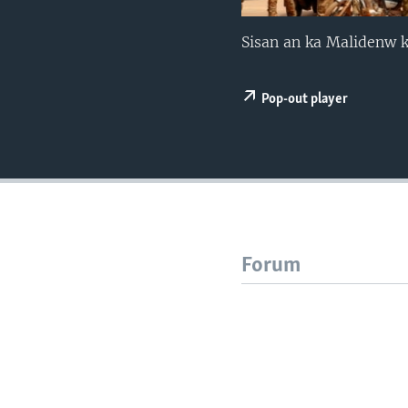
Sisan an ka Malidenw k
Pop-out player
Forum