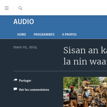
Liens
d'accessibilité
Recherche
Menu
AUDIO
TV
principal
Retour
RADIO
MALI KURA
à
HOME
PROGRAMMES
A PROPOS
MALI
MALI KURA
la
navigation
mars 05, 2024
Sisan an 
ÉTATS-UNIS
TABALE
principale
AN BA FO!
Retour
la nin waat
à
FARAFINA FOLI
la
recherche
Partager
Voir les commentaires