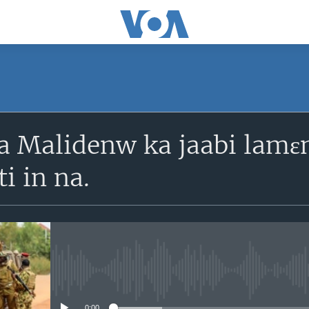
SUBSCRIBE
ka Malidenw ka jaabi lam
S'abonner
i in na.
No media source currently avail
0:00